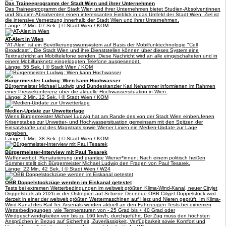
Das Traineeprogramm der Stadt Wien und ihrer Unternehmen
Das Traineeprogramm der Stadt Wien und ihrer Unternehmen bietet Studien-Absolventinnen
und Studien-Absolventen einen interessanten Einblick in das Umfeld der Stadt Wien. Ziel ist
die intensive Vernetzung innerhalb der Stadt Wien und ihrer Unternehmen.
Länge: 2 Min. 07 Sek. | © Stadt Wien / KOM
AT-Alert in Wien
"AT-Alert" ist ein Bevölkerungswarnsystem auf Basis der Mobilfunktechnologie "Cell
Broadcast". Die Stadt Wien und ihre Dienststellen können über dieses System eine
Textnachricht an Mobiltelefone senden. Diese Nachricht wird an alle eingeschalteten und in
einem Mobilfunknetz eingeloggten Telefone ausgesendet.
Länge: 55 Sek. | © Stadt Wien / KOM
Bürgermeister Ludwig: Wien kann Hochwasser
Bürgermeister Michael Ludwig und Bundeskanzler Karl Nehammer informierten im Rahmen
einer Pressekonferenz über die aktuelle Hochwassersituation in Wien.
Länge: 2 Min. 12 Sek. | © Stadt Wien / KOM
Medien-Update zur Unwetterlage
Wiens Bürgermeister Michael Ludwig hat am Rande des von der Stadt Wien einberufenen
Krisenstabes zur Unwetter- und Hochwassersituation gemeinsam mit den Spitzen der
Einsatzkräfte und des Magistrats sowie Wiener Linien ein Medien-Update zur Lage
gegeben.
Länge: 1 Min. 38 Sek. | © Stadt Wien / KOM
Bürgermeister-Interview mit Paul Tesarek
Waffenverbot, Renaturierung und grantige Wiener*innen: Nach einem politisch heißen
Sommer stellt sich Bürgermeister Michael Ludwig den Fragen von Paul Tesarek.
Länge: 22 Min. 42 Sek. | © Stadt Wien / W24
ÖBB Doppelstockzüge werden im Eiskanal getestet
Tests bei extremen Wetterbedingungen im weltweit größten Klima-Wind-Kanal, neuer Cityjet
Doppelstock ab 2026 in der Ostregion auf Schiene Der neue ÖBB Cityjet Doppelstock wird
derzeit in einer der weltweit größten Wettermaschinen auf Herz und Nieren geprüft. Im Klima-
Wind-Kanal des Rail Tec Arsenals werden aktuell an den Fahrzeugen Tests bei extremen
Wetterbedingungen, wie Temperaturen von - 25 Grad bis + 40 Grad oder
Windgeschwindigkeiten von bis zu 160 km/h, durchgeführt. Der Zug muss den höchsten
Ansprüchen in Bezug auf Sicherheit, Zuverlässigkeit, Verfügbarkeit sowie Komfort und