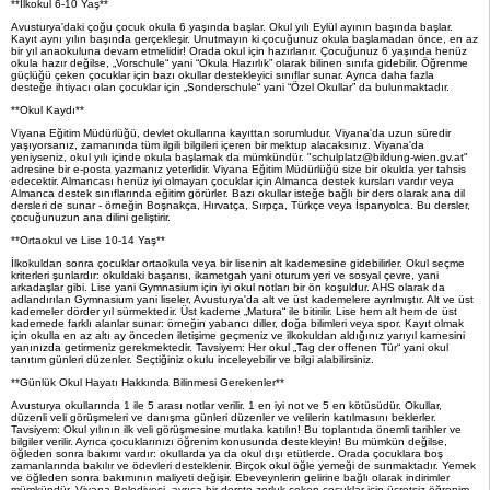
**İlkokul 6-10 Yaş**
Avusturya'daki çoğu çocuk okula 6 yaşında başlar. Okul yılı Eylül ayının başında başlar.
Kayıt aynı yılın başında gerçekleşir. Unutmayın ki çocuğunuz okula başlamadan önce, en az
bir yıl anaokuluna devam etmelidir! Orada okul için hazırlanır. Çocuğunuz 6 yaşında henüz
okula hazır değilse, „Vorschule“ yani “Okula Hazırlık” olarak bilinen sınıfa gidebilir. Öğrenme
güçlüğü çeken çocuklar için bazı okullar destekleyici sınıflar sunar. Ayrıca daha fazla
desteğe ihtiyacı olan çocuklar için „Sonderschule“ yani “Özel Okullar” da bulunmaktadır.
**Okul Kaydı**
Viyana Eğitim Müdürlüğü, devlet okullarına kayıttan sorumludur. Viyana'da uzun süredir
yaşıyorsanız, zamanında tüm ilgili bilgileri içeren bir mektup alacaksınız. Viyana'da
yeniyseniz, okul yılı içinde okula başlamak da mümkündür. "schulplatz@bildung-wien.gv.at"
adresine bir e-posta yazmanız yeterlidir. Viyana Eğitim Müdürlüğü size bir okulda yer tahsis
edecektir. Almancası henüz iyi olmayan çocuklar için Almanca destek kursları vardır veya
Almanca destek sınıflarında eğitim görürler. Bazı okullar isteğe bağlı bir ders olarak ana dil
dersleri de sunar - örneğin Boşnakça, Hırvatça, Sırpça, Türkçe veya İspanyolca. Bu dersler,
çocuğunuzun ana dilini geliştirir.
**Ortaokul ve Lise 10-14 Yaş**
İlkokuldan sonra çocuklar ortaokula veya bir lisenin alt kademesine gidebilirler. Okul seçme
kriterleri şunlardır: okuldaki başarısı, ikametgah yani oturum yeri ve sosyal çevre, yani
arkadaşlar gibi. Lise yani Gymnasium için iyi okul notları bir ön koşuldur. AHS olarak da
adlandırılan Gymnasium yani liseler, Avusturya'da alt ve üst kademelere ayrılmıştır. Alt ve üst
kademeler dörder yıl sürmektedir. Üst kademe „Matura“ ile bitirilir. Lise hem alt hem de üst
kademede farklı alanlar sunar: örneğin yabancı diller, doğa bilimleri veya spor. Kayıt olmak
için okulla en az altı ay önceden iletişime geçmeniz ve ilkokuldan aldığınız yarıyıl karnesini
yanınızda getirmeniz gerekmektedir. Tavsiyem: Her okul „Tag der offenen Tür“ yani okul
tanıtım günleri düzenler. Seçtiğiniz okulu inceleyebilir ve bilgi alabilirsiniz.
**Günlük Okul Hayatı Hakkında Bilinmesi Gerekenler**
Avusturya okullarında 1 ile 5 arası notlar verilir. 1 en iyi not ve 5 en kötüsüdür. Okullar,
düzenli veli görüşmeleri ve danışma günleri düzenler ve velilerin katılmasını beklerler.
Tavsiyem: Okul yılının ilk veli görüşmesine mutlaka katılın! Bu toplantıda önemli tarihler ve
bilgiler verilir. Ayrıca çocuklarınızı öğrenim konusunda destekleyin! Bu mümkün değilse,
öğleden sonra bakımı vardır: okullarda ya da okul dışı etütlerde. Orada çocuklara boş
zamanlarında bakılır ve ödevleri desteklenir. Birçok okul öğle yemeği de sunmaktadır. Yemek
ve öğleden sonra bakımının maliyeti değişir. Ebeveynlerin gelirine bağlı olarak indirimler
mümkündür. Viyana Belediyesi, ayrıca bir derste zorluk çeken çocuklar için ücretsiz öğrenim