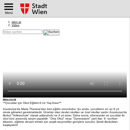
Menü
wien.at
Video
Mitschrift
**Çocuklar için Okul Eğitimi 6-14 Yaş Arası**
Avusturya'da Maria Theresa'dan beri eğitim zorunludur. Şu anda, çocukların en az 9 yıl
okula gitmeleri gerekmektedir. Ücretsiz olan devlet okulları ve özel okullar vardır. Avusturya'da
ilkokul “Volksschule” olarak adlandırılır ve 4 yıl sürer. Daha sonra, ebeveynler ve çocuklar iki
okul türü arasında seçim yapabilir: "Orta Okul" veya "Gymnasium" yani lise. 9. sınıftan
itibaren, eğitime devam etmek için çeşitli seçenekler gençlere sunulur. Şimdi ilkokuldan
başlayalım!