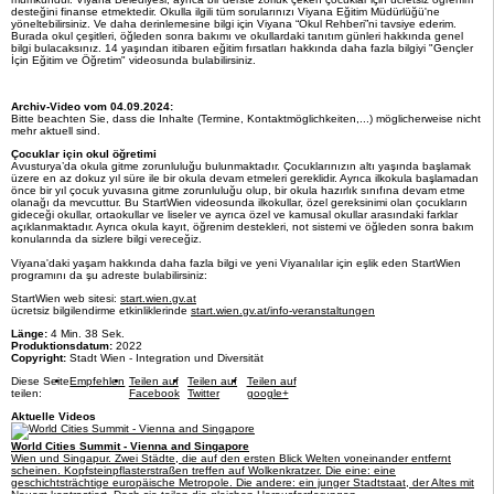
desteğini finanse etmektedir. Okulla ilgili tüm sorularınızı Viyana Eğitim Müdürlüğü'ne
yöneltebilirsiniz. Ve daha derinlemesine bilgi için Viyana “Okul Rehberi”ni tavsiye ederim.
Burada okul çeşitleri, öğleden sonra bakımı ve okullardaki tanıtım günleri hakkında genel
bilgi bulacaksınız. 14 yaşından itibaren eğitim fırsatları hakkında daha fazla bilgiyi "Gençler
İçin Eğitim ve Öğretim" videosunda bulabilirsiniz.
Archiv-Video vom 04.09.2024:
Bitte beachten Sie, dass die Inhalte (Termine, Kontaktmöglichkeiten,...) möglicherweise nicht
mehr aktuell sind.
Çocuklar için okul öğretimi
Avusturya’da okula gitme zorunluluğu bulunmaktadır. Çocuklarınızın altı yaşında başlamak
üzere en az dokuz yıl süre ile bir okula devam etmeleri gereklidir. Ayrıca ilkokula başlamadan
önce bir yıl çocuk yuvasına gitme zorunluluğu olup, bir okula hazırlık sınıfına devam etme
olanağı da mevcuttur. Bu StartWien videosunda ilkokullar, özel gereksinimi olan çocukların
gideceği okullar, ortaokullar ve liseler ve ayrıca özel ve kamusal okullar arasındaki farklar
açıklanmaktadır. Ayrıca okula kayıt, öğrenim destekleri, not sistemi ve öğleden sonra bakım
konularında da sizlere bilgi vereceğiz.
Viyana'daki yaşam hakkında daha fazla bilgi ve yeni Viyanalılar için eşlik eden StartWien
programını da şu adreste bulabilirsiniz:
StartWien web sitesi:
start.wien.gv.at
ücretsiz bilgilendirme etkinliklerinde
start.wien.gv.at/info-veranstaltungen
Länge:
4 Min. 38 Sek.
Produktionsdatum:
2022
Copyright:
Stadt Wien - Integration und Diversität
Diese Seite
Empfehlen
Teilen auf
Teilen auf
Teilen auf
teilen:
Facebook
Twitter
google+
Aktuelle Videos
World Cities Summit - Vienna and Singapore
Wien und Singapur. Zwei Städte, die auf den ersten Blick Welten voneinander entfernt
scheinen. Kopfsteinpflasterstraßen treffen auf Wolkenkratzer. Die eine: eine
geschichtsträchtige europäische Metropole. Die andere: ein junger Stadtstaat, der Altes mit