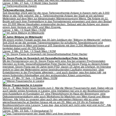
Neuem kontrastiert. Doch sie teilen die gleichen Herausforderungen.
Länge: 3 Min. 27 Sek. | © World Cities Summit
Tiefengeothermie Aspern
Seit Dezember 2024 wird für die neue Tiefengeothermie-Anlage in Aspern mehr als 3.000
Meter in die Tiefe gebohrt. Die 1. Tiefengeothermie-Anlage der Stadt ist ein wichtiger
Meilenstein auf dem Weg zur klimaneutralen Wärmeversorgung Wiens. Die Anlage im 22.
Bezirk soll nach ihrer Fertigstellung in das Fernwärmenetz einspeisen und dann den Bedarf
von 20.000 Wiener Haushalten emissionsfrei decken. Gebaut wird die Anlage von deeep,
einem Joint Venture von OMV und Wien Energie.
Länge: 1 Min. | © Stadt Wien / KOM
30 Jahre Bildung im Mittelpunkt
Mit einem großen Festakt wurde das 30-Jahr-Jubiläum der "Bildung im Mittelpunkt" gefeiert.
Seit 2019 ist sie die zentrale Trägerorganisation für schulische Tagesbetreuung und
Ferienbetreuung in Wien und betreut 165 Standorte mit über 3.200 Mitarbeiter*innen und
begleitet dabei rund 44.700 Kinder.
Länge: 2 Min. 22 Sek. | © Stadt Wien / KOM
Dr. Georg Psota im Gespräch mit Gesundheitsstadtrat Peter Hacker
Mit der Pensionierung von Dr. Georg Psota geht eine Ära bei unseren Psychosozialen
Diensten zu Ende. Gesundheitsstadtrat Peter Hacker hat Georg Psota zu diesem Anlass
interviewt. Georg Psota war 40 Jahre beim PSD, davon 15 Jahre als Chefarzt. Im Interview
spricht er über die Meilensteine seiner beeindruckenden Laufbahn gesprochen, über
Entwicklungen in der Psychiatrie allgemein – und auch darüber, was ihm dabei hilft, mit
einem fordernden Arbeitsalltag und den andauernden Krisen umzugehen.
Länge: 27 Min. 57 Sek. | © Stadt Wien / KOM
Wiener Frauenwoche in Liesing
Von 3. - 8. März findet heuer bereits zum 2. Mal die Wiener Frauenwoche statt. Dabei gibt es
auch wieder einige Angebote in Liesing: eine Impfaktion bei uns in der Bezirksvorstehung,
eine Ausstellung im Kunstsalon 23, eine Filmvorführung im Haus der Begegnung, eine
Diskussionsveranstaltung oder auch Workshops für Mädchen von Wien Kanal und Wiener
Wohnen. Alle Infos zu unseren aber auch den wienweiten Aktionen gibt es unter
wienerfrauenwoche.at Darüber hinaus gib es am 20. März um 19 Uhr im Festsaal der
Bezirksvorstehung eine Lesung "Lass das, das schickt sich nicht oder jetzt erst recht!". Alle
Aktionen sind kostenlos!
Länge: 3 Min. 15 Sek. | © Donaukanal TV