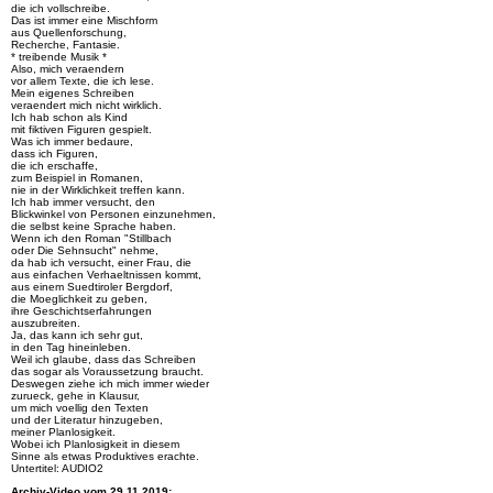
die ich vollschreibe.
Das ist immer eine Mischform
aus Quellenforschung,
Recherche, Fantasie.
* treibende Musik *
Also, mich veraendern
vor allem Texte, die ich lese.
Mein eigenes Schreiben
veraendert mich nicht wirklich.
Ich hab schon als Kind
mit fiktiven Figuren gespielt.
Was ich immer bedaure,
dass ich Figuren,
die ich erschaffe,
zum Beispiel in Romanen,
nie in der Wirklichkeit treffen kann.
Ich hab immer versucht, den
Blickwinkel von Personen einzunehmen,
die selbst keine Sprache haben.
Wenn ich den Roman "Stillbach
oder Die Sehnsucht" nehme,
da hab ich versucht, einer Frau, die
aus einfachen Verhaeltnissen kommt,
aus einem Suedtiroler Bergdorf,
die Moeglichkeit zu geben,
ihre Geschichtserfahrungen
auszubreiten.
Ja, das kann ich sehr gut,
in den Tag hineinleben.
Weil ich glaube, dass das Schreiben
das sogar als Voraussetzung braucht.
Deswegen ziehe ich mich immer wieder
zurueck, gehe in Klausur,
um mich voellig den Texten
und der Literatur hinzugeben,
meiner Planlosigkeit.
Wobei ich Planlosigkeit in diesem
Sinne als etwas Produktives erachte.
Untertitel: AUDIO2
Archiv-Video vom 29.11.2019: