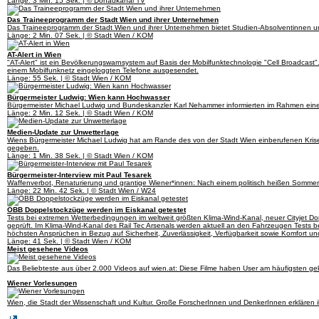
Länge: 3 Min. 15 Sek. | © Donaukanal TV
Das Traineeprogramm der Stadt Wien und ihrer Unternehmen
Das Traineeprogramm der Stadt Wien und ihrer Unternehmen bietet Studien-Absolventinnen und 
Länge: 2 Min. 07 Sek. | © Stadt Wien / KOM
AT-Alert in Wien
"AT-Alert" ist ein Bevölkerungswarnsystem auf Basis der Mobilfunktechnologie "Cell Broadcast"
einem Mobilfunknetz eingeloggten Telefone ausgesendet.
Länge: 55 Sek. | © Stadt Wien / KOM
Bürgermeister Ludwig: Wien kann Hochwasser
Bürgermeister Michael Ludwig und Bundeskanzler Karl Nehammer informierten im Rahmen einer
Länge: 2 Min. 12 Sek. | © Stadt Wien / KOM
Medien-Update zur Unwetterlage
Wiens Bürgermeister Michael Ludwig hat am Rande des von der Stadt Wien einberufenen Krise
gegeben.
Länge: 1 Min. 38 Sek. | © Stadt Wien / KOM
Bürgermeister-Interview mit Paul Tesarek
Waffenverbot, Renaturierung und grantige Wiener*innen: Nach einem politisch heißen Sommer 
Länge: 22 Min. 42 Sek. | © Stadt Wien / W24
ÖBB Doppelstockzüge werden im Eiskanal getestet
Tests bei extremen Wetterbedingungen im weltweit größten Klima-Wind-Kanal, neuer Cityjet Do
geprüft. Im Klima-Wind-Kanal des Rail Tec Arsenals werden aktuell an den Fahrzeugen Tests
höchsten Ansprüchen in Bezug auf Sicherheit, Zuverlässigkeit, Verfügbarkeit sowie Komfort un
Länge: 41 Sek. | © Stadt Wien / KOM
Meist gesehene Videos
Das Beliebteste aus über 2.000 Videos auf wien.at: Diese Filme haben User am häufigsten gekl
Wiener Vorlesungen
Wien, die Stadt der Wissenschaft und Kultur. Große ForscherInnen und DenkerInnen erklären i