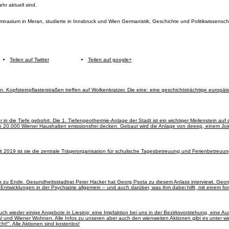
hr aktuell sind.
sium in Meran, studierte in Innsbruck und Wien Germanistik, Geschichte und Politikwissenschaft
Teilen auf Twitter
Teilen auf google+
. Kopfsteinpflasterstraßen treffen auf Wolkenkratzer. Die eine: eine geschichtsträchtige europäi
 in die Tiefe gebohrt. Die 1. Tiefengeothermie-Anlage der Stadt ist ein wichtiger Meilenstein a
von 20.000 Wiener Haushalten emissionsfrei decken. Gebaut wird die Anlage von deeep, einem J
it 2019 ist sie die zentrale Trägerorganisation für schulische Tagesbetreuung und Ferienbetreuu
n zu Ende. Gesundheitsstadtrat Peter Hacker hat Georg Psota zu diesem Anlass interviewt. Geor
 Entwicklungen in der Psychiatrie allgemein – und auch darüber, was ihm dabei hilft, mit einem
auch wieder einige Angebote in Liesing: eine Impfaktion bei uns in der Bezirksvorstehung, eine A
und Wiener Wohnen. Alle Infos zu unseren aber auch den wienweiten Aktionen gibt es unter wi
ht!". Alle Aktionen sind kostenlos!