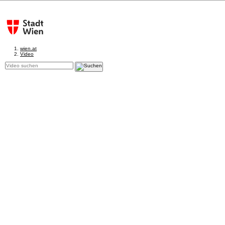
wien.at
Video