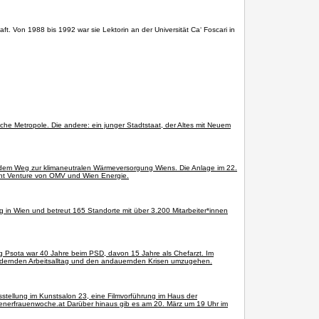
. Von 1988 bis 1992 war sie Lektorin an der Universität Ca‘ Foscari in
sche Metropole. Die andere: ein junger Stadtstaat, der Altes mit Neuem
uf dem Weg zur klimaneutralen Wärmeversorgung Wiens. Die Anlage im 22.
oint Venture von OMV und Wien Energie.
ng in Wien und betreut 165 Standorte mit über 3.200 Mitarbeiter*innen
g Psota war 40 Jahre beim PSD, davon 15 Jahre als Chefarzt. Im
 fordernden Arbeitsalltag und den andauernden Krisen umzugehen.
usstellung im Kunstsalon 23, eine Filmvorführung im Haus der
enerfrauenwoche.at Darüber hinaus gib es am 20. März um 19 Uhr im