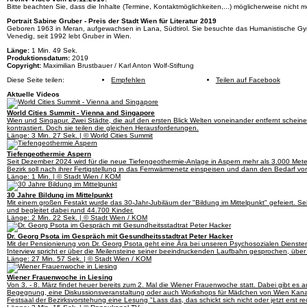
Bitte beachten Sie, dass die Inhalte (Termine, Kontaktmöglichkeiten,...) möglicherweise nicht me
Portrait Sabine Gruber - Preis der Stadt Wien für Literatur 2019
Geboren 1963 in Meran, aufgewachsen in Lana, Südtirol. Sie besuchte das Humanistische Gymna
Venedig, seit 1992 lebt Gruber in Wien.
Länge:
1 Min. 49 Sek.
Produktionsdatum:
2019
Copyright:
Maximilian Brustbauer / Karl Anton Wolf-Stiftung
Diese Seite teilen:
Empfehlen
Teilen auf Facebook
Aktuelle Videos
World Cities Summit - Vienna and Singapore
Wien und Singapur. Zwei Städte, die auf den ersten Blick Welten voneinander entfernt scheinen
kontrastiert. Doch sie teilen die gleichen Herausforderungen.
Länge: 3 Min. 27 Sek. | © World Cities Summit
Tiefengeothermie Aspern
Seit Dezember 2024 wird für die neue Tiefengeothermie-Anlage in Aspern mehr als 3.000 Meter
Bezirk soll nach ihrer Fertigstellung in das Fernwärmenetz einspeisen und dann den Bedarf 
Länge: 1 Min. | © Stadt Wien / KOM
30 Jahre Bildung im Mittelpunkt
Mit einem großen Festakt wurde das 30-Jahr-Jubiläum der "Bildung im Mittelpunkt" gefeiert. Se
und begleitet dabei rund 44.700 Kinder.
Länge: 2 Min. 22 Sek. | © Stadt Wien / KOM
Dr. Georg Psota im Gespräch mit Gesundheitsstadtrat Peter Hacker
Mit der Pensionierung von Dr. Georg Psota geht eine Ära bei unseren Psychosozialen Dienste
Interview spricht er über die Meilensteine seiner beeindruckenden Laufbahn gesprochen, über
Länge: 27 Min. 57 Sek. | © Stadt Wien / KOM
Wiener Frauenwoche in Liesing
Von 3. - 8. März findet heuer bereits zum 2. Mal die Wiener Frauenwoche statt. Dabei gibt es 
Begegnung, eine Diskussionsveranstaltung oder auch Workshops für Mädchen von Wien Kanal 
Festsaal der Bezirksvorstehung eine Lesung "Lass das, das schickt sich nicht oder jetzt erst rec