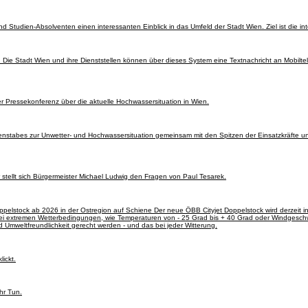
Studien-Absolventen einen interessanten Einblick in das Umfeld der Stadt Wien. Ziel ist die in
. Die Stadt Wien und ihre Dienststellen können über dieses System eine Textnachricht an Mobilte
 Pressekonferenz über die aktuelle Hochwassersituation in Wien.
nstabes zur Unwetter- und Hochwassersituation gemeinsam mit den Spitzen der Einsatzkräfte un
stellt sich Bürgermeister Michael Ludwig den Fragen von Paul Tesarek.
ppelstock ab 2026 in der Ostregion auf Schiene Der neue ÖBB Cityjet Doppelstock wird derzeit i
 bei extremen Wetterbedingungen, wie Temperaturen von - 25 Grad bis + 40 Grad oder Windgesch
d Umweltfreundlichkeit gerecht werden - und das bei jeder Witterung.
ickt.
hr Tun.