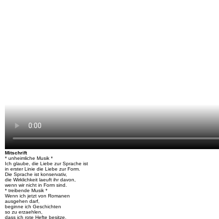
Mitschrift
* unheimliche Musik *
Ich glaube, die Liebe zur Sprache ist
in erster Linie die Liebe zur Form.
Die Sprache ist konservativ,
die Wirklichkeit laeuft ihr davon,
wenn wir nicht in Form sind.
* treibende Musik *
Wenn ich jetzt von Romanen
ausgehen darf,
beginne ich Geschichten
so zu erzaehlen,
dass ich rote Hefte besitze,