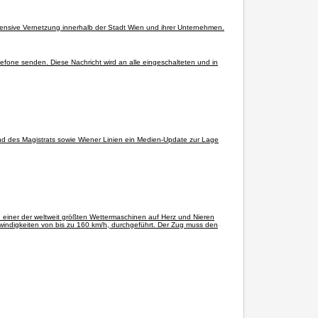
tensive Vernetzung innerhalb der Stadt Wien und ihrer Unternehmen.
lefone senden. Diese Nachricht wird an alle eingeschalteten und in
d des Magistrats sowie Wiener Linien ein Medien-Update zur Lage
n einer der weltweit größten Wettermaschinen auf Herz und Nieren
windigkeiten von bis zu 160 km/h, durchgeführt. Der Zug muss den