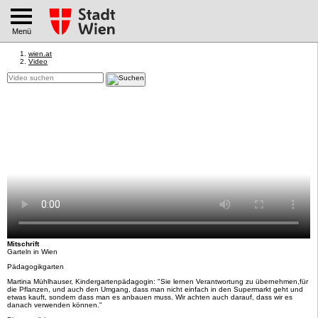
Menü
wien.at
Video
Mitschrift
Garteln in Wien
Pädagogikgarten
Martina Mühlhauser, Kindergartenpädagogin: "Sie lernen Verantwortung zu übernehmen,für
die Pflanzen, und auch den Umgang, dass man nicht einfach in den Supermarkt geht und
etwas kauft, sondern dass man es anbauen muss. Wir achten auch darauf, dass wir es
danach verwenden können."