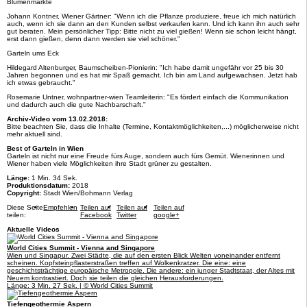
Blumenmärkte
Johann Kontner, Wiener Gärtner: "Wenn ich die Pflanze produziere, freue ich mich natürlich
auch, wenn ich sie dann an den Kunden selbst verkaufen kann. Und ich kann ihn auch sehr
gut beraten. Mein persönlicher Tipp: Bitte nicht zu viel gießen! Wenn sie schon leicht hängt,
erst dann gießen, denn dann werden sie viel schöner."
Garteln ums Eck
Hildegard Altenburger, Baumscheiben-Pionierin: "Ich habe damit ungefähr vor 25 bis 30
Jahren begonnen und es hat mir Spaß gemacht. Ich bin am Land aufgewachsen. Jetzt hab
ich etwas gebraucht."
Rosemarie Untner, wohnpartner-wien Teamleiterin: "Es fördert einfach die Kommunikation
und dadurch auch die gute Nachbarschaft."
Archiv-Video vom 13.02.2018:
Bitte beachten Sie, dass die Inhalte (Termine, Kontaktmöglichkeiten,...) möglicherweise nicht
mehr aktuell sind.
Best of Garteln in Wien
Garteln ist nicht nur eine Freude fürs Auge, sondern auch fürs Gemüt. Wienerinnen und
Wiener haben viele Möglichkeiten ihre Stadt grüner zu gestalten.
Länge:
1 Min. 34 Sek.
Produktionsdatum:
2018
Copyright:
Stadt Wien/Bohmann Verlag
Diese Seite
Empfehlen
Teilen auf
Teilen auf
Teilen auf
teilen:
Facebook
Twitter
google+
Aktuelle Videos
World Cities Summit - Vienna and Singapore
Wien und Singapur. Zwei Städte, die auf den ersten Blick Welten voneinander entfernt
scheinen. Kopfsteinpflasterstraßen treffen auf Wolkenkratzer. Die eine: eine
geschichtsträchtige europäische Metropole. Die andere: ein junger Stadtstaat, der Altes mit
Neuem kontrastiert. Doch sie teilen die gleichen Herausforderungen.
Länge: 3 Min. 27 Sek. | © World Cities Summit
Tiefengeothermie Aspern