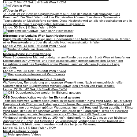
Länge: 2 Min. 07 Sek. | © Stadt Wien / KOM
AT-Alert in Wien
"AT-Alert" ist ein Bevölkerungswarnsystem auf Basis der Mobilfunktechnologie "Cell
Broadcast". Die Stadt Wien und ihre Dienststellen können über dieses System eine
Textnachricht an Mobiltelefone senden. Diese Nachricht wird an alle eingeschalteten und in
einem Mobilfunknetz eingeloggten Telefone ausgesendet.
Länge: 55 Sek. | © Stadt Wien / KOM
Bürgermeister Ludwig: Wien kann Hochwasser
Bürgermeister Michael Ludwig und Bundeskanzler Karl Nehammer informierten im Rahmen
einer Pressekonferenz über die aktuelle Hochwassersituation in Wien.
Länge: 2 Min. 12 Sek. | © Stadt Wien / KOM
Medien-Update zur Unwetterlage
Wiens Bürgermeister Michael Ludwig hat am Rande des von der Stadt Wien einberufenen
Krisenstabes zur Unwetter- und Hochwassersituation gemeinsam mit den Spitzen der
Einsatzkräfte und des Magistrats sowie Wiener Linien ein Medien-Update zur Lage
gegeben.
Länge: 1 Min. 38 Sek. | © Stadt Wien / KOM
Bürgermeister-Interview mit Paul Tesarek
Waffenverbot, Renaturierung und grantige Wiener*innen: Nach einem politisch heißen
Sommer stellt sich Bürgermeister Michael Ludwig den Fragen von Paul Tesarek.
Länge: 22 Min. 42 Sek. | © Stadt Wien / W24
ÖBB Doppelstockzüge werden im Eiskanal getestet
Tests bei extremen Wetterbedingungen im weltweit größten Klima-Wind-Kanal, neuer Cityjet
Doppelstock ab 2026 in der Ostregion auf Schiene Der neue ÖBB Cityjet Doppelstock wird
derzeit in einer der weltweit größten Wettermaschinen auf Herz und Nieren geprüft. Im Klima-
Wind-Kanal des Rail Tec Arsenals werden aktuell an den Fahrzeugen Tests bei extremen
Wetterbedingungen, wie Temperaturen von - 25 Grad bis + 40 Grad oder
Windgeschwindigkeiten von bis zu 160 km/h, durchgeführt. Der Zug muss den höchsten
Ansprüchen in Bezug auf Sicherheit, Zuverlässigkeit, Verfügbarkeit sowie Komfort und
Umweltfreundlichkeit gerecht werden - und das bei jeder Witterung.
Länge: 41 Sek. | © Stadt Wien / KOM
Meist gesehene Videos