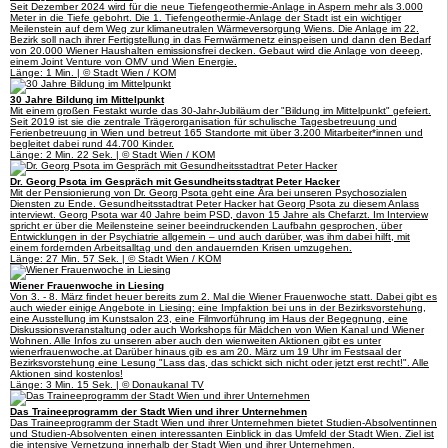
Seit Dezember 2024 wird für die neue Tiefengeothermie-Anlage in Aspern mehr als 3.000
Meter in die Tiefe gebohrt. Die 1. Tiefengeothermie-Anlage der Stadt ist ein wichtiger
Meilenstein auf dem Weg zur klimaneutralen Wärmeversorgung Wiens. Die Anlage im 22.
Bezirk soll nach ihrer Fertigstellung in das Fernwärmenetz einspeisen und dann den Bedarf
von 20.000 Wiener Haushalten emissionsfrei decken. Gebaut wird die Anlage von deeep,
einem Joint Venture von OMV und Wien Energie.
Länge: 1 Min. | © Stadt Wien / KOM
30 Jahre Bildung im Mittelpunkt
Mit einem großen Festakt wurde das 30-Jahr-Jubiläum der "Bildung im Mittelpunkt" gefeiert.
Seit 2019 ist sie die zentrale Trägerorganisation für schulische Tagesbetreuung und
Ferienbetreuung in Wien und betreut 165 Standorte mit über 3.200 Mitarbeiter*innen und
begleitet dabei rund 44.700 Kinder.
Länge: 2 Min. 22 Sek. | © Stadt Wien / KOM
Dr. Georg Psota im Gespräch mit Gesundheitsstadtrat Peter Hacker
Mit der Pensionierung von Dr. Georg Psota geht eine Ära bei unseren Psychosozialen
Diensten zu Ende. Gesundheitsstadtrat Peter Hacker hat Georg Psota zu diesem Anlass
interviewt. Georg Psota war 40 Jahre beim PSD, davon 15 Jahre als Chefarzt. Im Interview
spricht er über die Meilensteine seiner beeindruckenden Laufbahn gesprochen, über
Entwicklungen in der Psychiatrie allgemein – und auch darüber, was ihm dabei hilft, mit
einem fordernden Arbeitsalltag und den andauernden Krisen umzugehen.
Länge: 27 Min. 57 Sek. | © Stadt Wien / KOM
Wiener Frauenwoche in Liesing
Von 3. - 8. März findet heuer bereits zum 2. Mal die Wiener Frauenwoche statt. Dabei gibt es
auch wieder einige Angebote in Liesing: eine Impfaktion bei uns in der Bezirksvorstehung,
eine Ausstellung im Kunstsalon 23, eine Filmvorführung im Haus der Begegnung, eine
Diskussionsveranstaltung oder auch Workshops für Mädchen von Wien Kanal und Wiener
Wohnen. Alle Infos zu unseren aber auch den wienweiten Aktionen gibt es unter
wienerfrauenwoche.at Darüber hinaus gib es am 20. März um 19 Uhr im Festsaal der
Bezirksvorstehung eine Lesung "Lass das, das schickt sich nicht oder jetzt erst recht!". Alle
Aktionen sind kostenlos!
Länge: 3 Min. 15 Sek. | © Donaukanal TV
Das Traineeprogramm der Stadt Wien und ihrer Unternehmen
Das Traineeprogramm der Stadt Wien und ihrer Unternehmen bietet Studien-Absolventinnen
und Studien-Absolventen einen interessanten Einblick in das Umfeld der Stadt Wien. Ziel ist
die intensive Vernetzung innerhalb der Stadt Wien und ihrer Unternehmen.