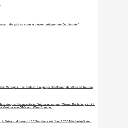
"
adressen, die gab es eben in diesen umliegenden Gebäuden."
sche Metropole. Die andere: ein junger Stadtstaat, der Altes mit Neuem
uf dem Weg zur klimaneutralen Wärmeversorgung Wiens. Die Anlage im 22.
oint Venture von OMV und Wien Energie.
ng in Wien und betreut 165 Standorte mit über 3.200 Mitarbeiter*innen