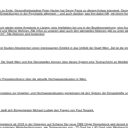
n zu Ende. Gesundheitsstadtrat Peter Hacker hat Georg Psota zu diesem Anlass interviewt. Geor
 Entwicklungen in der Psychiatrie allgemein – und auch darüber, was ihm dabei hilft, mit einem
auch wieder einige Angebote in Liesing: eine Impfaktion bei uns in der Bezirksvorstehung, eine A
und Wiener Wohnen. Alle Infos zu unseren aber auch den wienweiten Aktionen gibt es unter wi
ht!". Alle Aktionen sind kostenlos!
Studien-Absolventen einen interessanten Einblick in das Umfeld der Stadt Wien. Ziel ist die in
. Die Stadt Wien und ihre Dienststellen können über dieses System eine Textnachricht an Mobilte
 Pressekonferenz über die aktuelle Hochwassersituation in Wien.
nstabes zur Unwetter- und Hochwassersituation gemeinsam mit den Spitzen der Einsatzkräfte un
stellt sich Bürgermeister Michael Ludwig den Fragen von Paul Tesarek.
ppelstock ab 2026 in der Ostregion auf Schiene Der neue ÖBB Cityjet Doppelstock wird derzeit i
 bei extremen Wetterbedingungen, wie Temperaturen von - 25 Grad bis + 40 Grad oder Windgesch