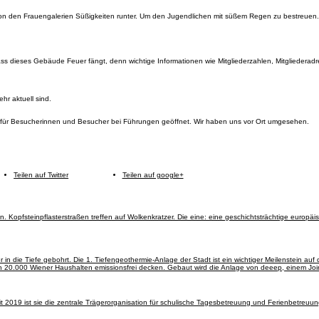
on den Frauengalerien Süßigkeiten runter. Um den Jugendlichen mit süßem Regen zu bestreuen.
 dass dieses Gebäude Feuer fängt, denn wichtige Informationen wie Mitgliederzahlen, Mitglieder
hr aktuell sind.
ist für Besucherinnen und Besucher bei Führungen geöffnet. Wir haben uns vor Ort umgesehen.
Teilen auf Twitter
Teilen auf google+
. Kopfsteinpflasterstraßen treffen auf Wolkenkratzer. Die eine: eine geschichtsträchtige europäi
 in die Tiefe gebohrt. Die 1. Tiefengeothermie-Anlage der Stadt ist ein wichtiger Meilenstein a
von 20.000 Wiener Haushalten emissionsfrei decken. Gebaut wird die Anlage von deeep, einem J
it 2019 ist sie die zentrale Trägerorganisation für schulische Tagesbetreuung und Ferienbetreuu