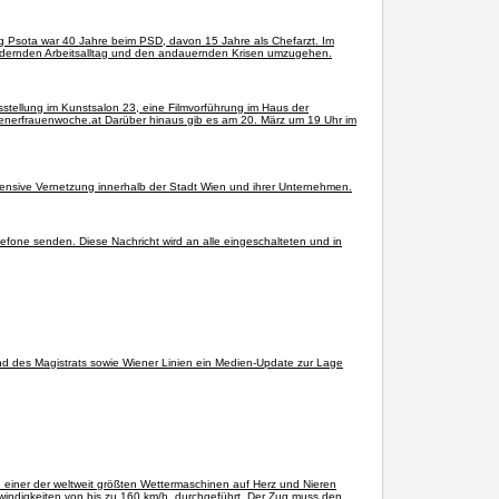
g Psota war 40 Jahre beim PSD, davon 15 Jahre als Chefarzt. Im
 fordernden Arbeitsalltag und den andauernden Krisen umzugehen.
usstellung im Kunstsalon 23, eine Filmvorführung im Haus der
enerfrauenwoche.at Darüber hinaus gib es am 20. März um 19 Uhr im
tensive Vernetzung innerhalb der Stadt Wien und ihrer Unternehmen.
lefone senden. Diese Nachricht wird an alle eingeschalteten und in
d des Magistrats sowie Wiener Linien ein Medien-Update zur Lage
n einer der weltweit größten Wettermaschinen auf Herz und Nieren
windigkeiten von bis zu 160 km/h, durchgeführt. Der Zug muss den