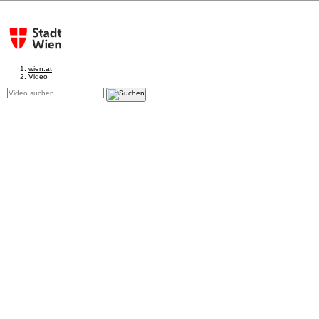
wien.at
Video