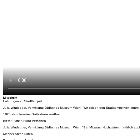
Mitschrift
Führungen im Stadttempel
Julia Windegger, Vermittlung Jüdisches Museum Wien: "Wir zeigen den Stadttempel von innen
1826 als toleriertes Gotteshaus eröffnet
Bietet Platz für 800 Personen
Julia Windegger, Vermittlung Jüdisches Museum Wien: "Bar Mitzwas, Hochzeiten, natürlich auch d
Männer sitzen unten