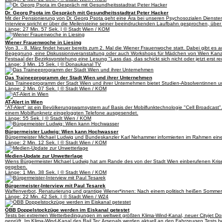
Dr. Georg Psota im Gespräch mit Gesundheitsstadtrat Peter Hacker
Mit der Pensionierung von Dr. Georg Psota geht eine Ära bei unseren Psychosozialen Dienste
Interview spricht er über die Meilensteine seiner beeindruckenden Laufbahn gesprochen, über
Länge: 27 Min. 57 Sek. | © Stadt Wien / KOM
Wiener Frauenwoche in Liesing
Von 3. - 8. März findet heuer bereits zum 2. Mal die Wiener Frauenwoche statt. Dabei gibt es 
Begegnung, eine Diskussionsveranstaltung oder auch Workshops für Mädchen von Wien Kanal 
Festsaal der Bezirksvorstehung eine Lesung "Lass das, das schickt sich nicht oder jetzt erst rec
Länge: 3 Min. 15 Sek. | © Donaukanal TV
Das Traineeprogramm der Stadt Wien und ihrer Unternehmen
Das Traineeprogramm der Stadt Wien und ihrer Unternehmen bietet Studien-Absolventinnen und 
Länge: 2 Min. 07 Sek. | © Stadt Wien / KOM
AT-Alert in Wien
"AT-Alert" ist ein Bevölkerungswarnsystem auf Basis der Mobilfunktechnologie "Cell Broadcast"
einem Mobilfunknetz eingeloggten Telefone ausgesendet.
Länge: 55 Sek. | © Stadt Wien / KOM
Bürgermeister Ludwig: Wien kann Hochwasser
Bürgermeister Michael Ludwig und Bundeskanzler Karl Nehammer informierten im Rahmen einer
Länge: 2 Min. 12 Sek. | © Stadt Wien / KOM
Medien-Update zur Unwetterlage
Wiens Bürgermeister Michael Ludwig hat am Rande des von der Stadt Wien einberufenen Krise
gegeben.
Länge: 1 Min. 38 Sek. | © Stadt Wien / KOM
Bürgermeister-Interview mit Paul Tesarek
Waffenverbot, Renaturierung und grantige Wiener*innen: Nach einem politisch heißen Sommer 
Länge: 22 Min. 42 Sek. | © Stadt Wien / W24
ÖBB Doppelstockzüge werden im Eiskanal getestet
Tests bei extremen Wetterbedingungen im weltweit größten Klima-Wind-Kanal, neuer Cityjet Do
geprüft. Im Klima-Wind-Kanal des Rail Tec Arsenals werden aktuell an den Fahrzeugen Tests