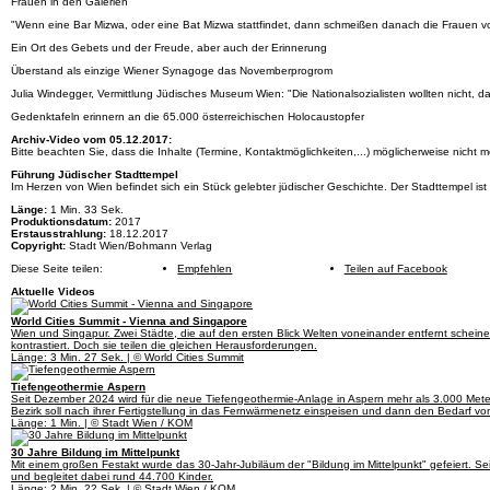
Frauen in den Galerien
"Wenn eine Bar Mizwa, oder eine Bat Mizwa stattfindet, dann schmeißen danach die Frauen v
Ein Ort des Gebets und der Freude, aber auch der Erinnerung
Überstand als einzige Wiener Synagoge das Novemberprogrom
Julia Windegger, Vermittlung Jüdisches Museum Wien: "Die Nationalsozialisten wollten nicht,
Gedenktafeln erinnern an die 65.000 österreichischen Holocaustopfer
Archiv-Video vom 05.12.2017:
Bitte beachten Sie, dass die Inhalte (Termine, Kontaktmöglichkeiten,...) möglicherweise nicht me
Führung Jüdischer Stadttempel
Im Herzen von Wien befindet sich ein Stück gelebter jüdischer Geschichte. Der Stadttempel 
Länge:
1 Min. 33 Sek.
Produktionsdatum:
2017
Erstausstrahlung:
18.12.2017
Copyright:
Stadt Wien/Bohmann Verlag
Diese Seite teilen:
Empfehlen
Teilen auf Facebook
Aktuelle Videos
World Cities Summit - Vienna and Singapore
Wien und Singapur. Zwei Städte, die auf den ersten Blick Welten voneinander entfernt scheinen
kontrastiert. Doch sie teilen die gleichen Herausforderungen.
Länge: 3 Min. 27 Sek. | © World Cities Summit
Tiefengeothermie Aspern
Seit Dezember 2024 wird für die neue Tiefengeothermie-Anlage in Aspern mehr als 3.000 Meter
Bezirk soll nach ihrer Fertigstellung in das Fernwärmenetz einspeisen und dann den Bedarf 
Länge: 1 Min. | © Stadt Wien / KOM
30 Jahre Bildung im Mittelpunkt
Mit einem großen Festakt wurde das 30-Jahr-Jubiläum der "Bildung im Mittelpunkt" gefeiert. Se
und begleitet dabei rund 44.700 Kinder.
Länge: 2 Min. 22 Sek. | © Stadt Wien / KOM