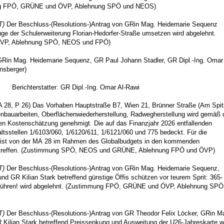
ung FPÖ, GRÜNE und ÖVP, Ablehnung SPÖ und NEOS)
T)
Der Beschluss-(Resolutions-)Antrag von GRin Mag. Heidemarie Sequenz
e der Schulerweiterung Florian-Hedorfer-Straße umsetzen wird abgelehnt.
VP, Ablehnung SPÖ, NEOS und FPÖ)
GRin Mag. Heidemarie Sequenz, GR Paul Johann Stadler, GR Dipl.-Ing. Omar 
nsberger)
Berichterstatter: GR Dipl.-Ing. Omar Al-Rawi
28, P 26) Das Vorhaben Hauptstraße B7, Wien 21, Brünner Straße (Am Spit
enbauarbeiten, Oberflächenwiederherstellung, Radwegherstellung wird gemäß 
en Kostenschätzung genehmigt. Die auf das Finanzjahr 2026 entfallenden
ltsstellen 1/6103/060, 1/6120/611, 1/6121/060 und 775 bedeckt. Für die
 ist von der MA 28 im Rahmen des Globalbudgets in den kommenden
u treffen. (Zustimmung SPÖ, NEOS und GRÜNE, Ablehnung FPÖ und ÖVP)
T)
Der Beschluss-(Resolutions-)Antrag von GRin Mag. Heidemarie Sequenz,
nd GR Kilian Stark betreffend günstige Öffis schützen vor teurem Sprit: 365-
nführen! wird abgelehnt. (Zustimmung FPÖ, GRÜNE und ÖVP, Ablehnung SPÖ
T)
Der Beschluss-(Resolutions-)Antrag von GR Theodor Felix Löcker, GRin M
Kilian Stark betreffend Preissenkung und Ausweitung der U26-Jahreskarte w