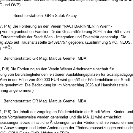
Ö und ÖVP)
Berichterstatterin: GRin Safak Akcay
7, P 6) Die Förderung an den Verein "NACHBARINNEN in Wien" -
g von migrantischen Familien für die Gesamtförderung 2026 in der Höhe von
rderrichtlinie der Stadt Wien - Integration und Diversität genehmigt. Die
ag 2026 auf Haushaltsstelle 1/4591/757 gegeben. (Zustimmung SPÖ, NEOS,
g FPÖ)
Berichterstatter: GR Mag. Marcus Gremel, MBA
 P 8) Die Förderung an den Verein Wiener Arbeitsgemeinschaft für
rung von berufsbegleitenden leistbaren Ausbildungsplätzen für Sozialpädagog
ien in der Höhe von 400 000 EUR wird gemäß der Förderrichtlinie der Stadt
lfe genehmigt. Die Bedeckung ist im Voranschlag 2026 auf Haushaltsstelle
timmig angenommen)
Berichterstatter: GR Mag. Marcus Gremel, MBA
 P 9) Der Inhalt der vorgelegten Förderrichtlinie der Stadt Wien - Kinder- und
legte Vorgehensweise werden genehmigt und die MA 11 wird ermächtigt,
Anpassungen sowie inhaltliche Änderungen an der Förderrichtlinie vorzunehmen
ellen Auswirkungen und keine Änderungen der Fördervoraussetzungen verbunde