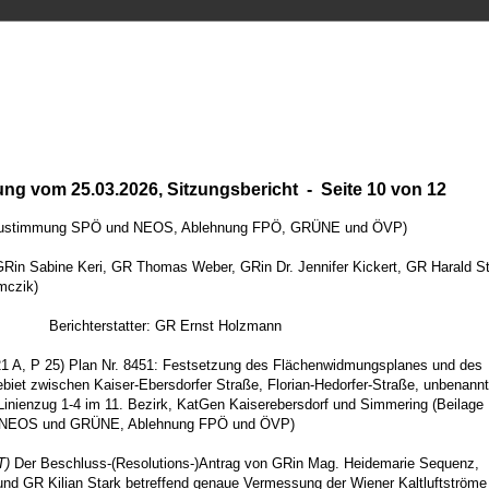
ung vom 25.03.2026, Sitzungsbericht - Seite 10 von 12
(Zustimmung SPÖ und NEOS, Ablehnung FPÖ, GRÜNE und ÖVP)
GRin Sabine Keri, GR Thomas Weber, GRin Dr. Jennifer Kickert, GR Harald S
mczik)
Berichterstatter: GR Ernst Holzmann
 A, P 25) Plan Nr. 8451: Festsetzung des Flächenwidmungsplanes und des
iet zwischen Kaiser-Ebersdorfer Straße, Florian-Hedorfer-Straße, unbenann
Linienzug 1-4 im 11. Bezirk, KatGen Kaiserebersdorf und Simmering (Beilage 
, NEOS und GRÜNE, Ablehnung FPÖ und ÖVP)
T)
Der Beschluss-(Resolutions-)Antrag von GRin Mag. Heidemarie Sequenz,
und GR Kilian Stark betreffend genaue Vermessung der Wiener Kaltluftströme