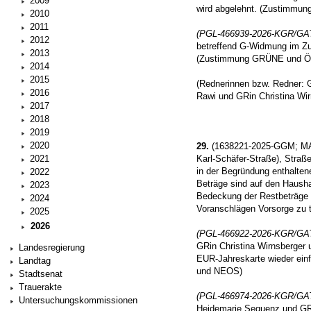
2009
wird abgelehnt. (Zustimm
2010
2011
(PGL-466939-2026-KGR/GA
2012
betreffend G-Widmung im Zug
2013
(Zustimmung GRÜNE und Ö
2014
2015
(Rednerinnen bzw. Redner: 
2016
Rawi und GRin Christina Wir
2017
2018
2019
2020
29.
(1638221-2025-GGM; MA 
2021
Karl-Schäfer-Straße), Straß
in der Begründung enthalten
2022
Beträge sind auf den Hausha
2023
Bedeckung der Restbeträge
2024
Voranschlägen Vorsorge z
2025
2026
(PGL-466922-2026-KGR/GA
GRin Christina Wirnsberger u
Landesregierung
EUR-Jahreskarte wieder ei
Landtag
und NEOS)
Stadtsenat
Trauerakte
(PGL-466974-2026-KGR/GA
Unter­suchungs­kommissionen
Heidemarie Sequenz und GR 