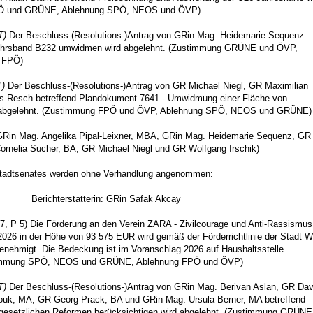
PÖ und GRÜNE, Ablehnung SPÖ, NEOS und ÖVP)
T)
Der Beschluss-(Resolutions-)Antrag von GRin Mag. Heidemarie Sequenz
kehrsband B232 umwidmen wird abgelehnt. (Zustimmung GRÜNE und ÖVP,
 FPÖ)
T)
Der Beschluss-(Resolutions-)Antrag von GR Michael Niegl, GR Maximilian
 Resch betreffend Plandokument 7641 - Umwidmung einer Fläche von
 abgelehnt. (Zustimmung FPÖ und ÖVP, Ablehnung SPÖ, NEOS und GRÜNE)
GRin Mag. Angelika Pipal-Leixner, MBA, GRin Mag. Heidemarie Sequenz, GR
ornelia Sucher, BA, GR Michael Niegl und GR Wolfgang Irschik)
 Stadtsenates werden ohne Verhandlung angenommen:
Berichterstatterin: GRin Safak Akcay
, P 5) Die Förderung an den Verein ZARA - Zivilcourage und Anti-Rassismus
2026 in der Höhe von 93 575 EUR wird gemäß der Förderrichtlinie der Stadt W
 genehmigt. Die Bedeckung ist im Voranschlag 2026 auf Haushaltsstelle
timmung SPÖ, NEOS und GRÜNE, Ablehnung FPÖ und ÖVP)
T)
Der Beschluss-(Resolutions-)Antrag von GRin Mag. Berivan Aslan, GR Dav
uk, MA, GR Georg Prack, BA und GRin Mag. Ursula Berner, MA betreffend
gesetzlichen Reformen berücksichtigen wird abgelehnt. (Zustimmung GRÜNE