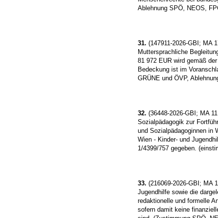
Ablehnung SPÖ, NEOS, FP
31.
(147911-2026-GBI; MA 1
Muttersprachliche Begleitun
81 972 EUR wird gemäß der Fö
Bedeckung ist im Voranschl
GRÜNE und ÖVP, Ablehnun
32.
(36448-2026-GBI; MA 11,
Sozialpädagogik zur Fortfüh
und Sozialpädagoginnen in W
Wien - Kinder- und Jugendhi
1/4399/757 gegeben. (eins
33.
(216069-2026-GBI; MA 11,
Jugendhilfe sowie die darge
redaktionelle und formelle 
sofern damit keine finanzi