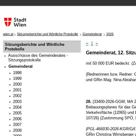
wien.at
Sitzungsberichte und Wörtliche Protokolle
Gemeinderat
2026
«
1
»
Sitzungsberichte und Wörtliche
Protokolle
Gemeinderat, 12. Sitz
Ausschüsse des Gemeinderates -
Sitzungsprotokolle
mit 50 000 EUR bedeckt. 
Gemeinderat
1998
(Rednerinnen bzw. Redner: 
1999
und GRin Mag. Nina Abraha
2000
2001
2002
2003
28.
(33400-2026-GGM; MA 21
Bebauungsplanes für das Geb
2004
Verkehrsfläche (12065) und 
2005
107/26) (Zustimmung SPÖ
2006
2007
(PGL-466930-2026-KGR/GA
2008
GRin Christina Wirnsberger 