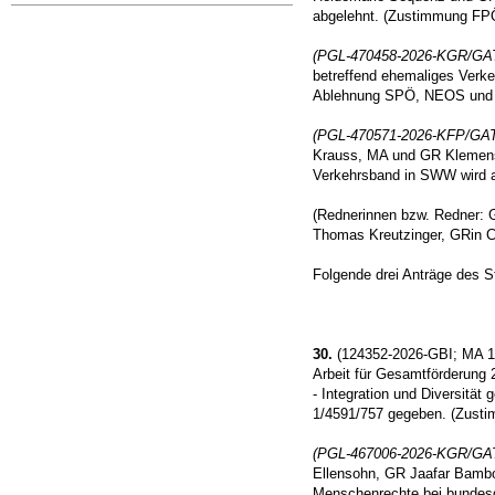
abgelehnt. (Zustimmung F
(PGL-470458-2026-KGR/GA
betreffend ehemaliges Ver
Ablehnung SPÖ, NEOS und
(PGL-470571-2026-KFP/GA
Krauss, MA und GR Klemens
Verkehrsband in SWW wird
(Rednerinnen bzw. Redner: 
Thomas Kreutzinger, GRin C
Folgende drei Anträge des
30.
(124352-2026-GBI; MA 17
Arbeit für Gesamtförderung 
- Integration und Diversität
1/4591/757 gegeben. (Zus
(PGL-467006-2026-KGR/GA
Ellensohn, GR Jaafar Bambo
Menschenrechte bei bundes