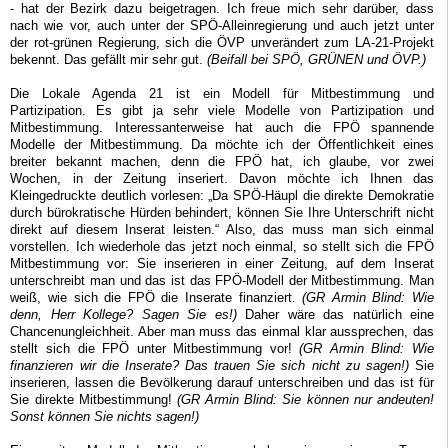
- hat der Bezirk dazu beigetragen. Ich freue mich sehr darüber, dass
nach wie vor, auch unter der SPÖ-Alleinregierung und auch jetzt unter
der rot-grünen Regierung, sich die ÖVP unverändert zum LA-21-Projekt
bekennt. Das gefällt mir sehr gut.
(Beifall bei SPÖ, GRÜNEN und ÖVP.)
Die Lokale Agenda 21 ist ein Modell für Mitbestimmung und
Partizipation. Es gibt ja sehr viele Modelle von Partizipation und
Mitbestimmung. Interessanterweise hat auch die FPÖ spannende
Modelle der Mitbestimmung. Da möchte ich der Öffentlichkeit eines
breiter bekannt machen, denn die FPÖ hat, ich glaube, vor zwei
Wochen, in der Zeitung inseriert. Davon möchte ich Ihnen das
Kleingedruckte deutlich vorlesen: „Da SPÖ-Häupl die direkte Demokratie
durch bürokratische Hürden behindert, können Sie Ihre Unterschrift nicht
direkt auf diesem Inserat leisten.“ Also, das muss man sich einmal
vorstellen. Ich wiederhole das jetzt noch einmal, so stellt sich die FPÖ
Mitbestimmung vor: Sie inserieren in einer Zeitung, auf dem Inserat
unterschreibt man und das ist das FPÖ-Modell der Mitbestimmung. Man
weiß, wie sich die FPÖ die Inserate finanziert.
(GR Armin Blind: Wie
denn, Herr Kollege? Sagen Sie es!)
Daher wäre das natürlich eine
Chancenungleichheit. Aber man muss das einmal klar aussprechen, das
stellt sich die FPÖ unter Mitbestimmung vor!
(GR Armin Blind: Wie
finanzieren wir die Inserate? Das trauen Sie sich nicht zu sagen!)
Sie
inserieren, lassen die Bevölkerung darauf unterschreiben und das ist für
Sie direkte Mitbestimmung!
(GR Armin Blind: Sie können nur andeuten!
Sonst können Sie nichts sagen!)