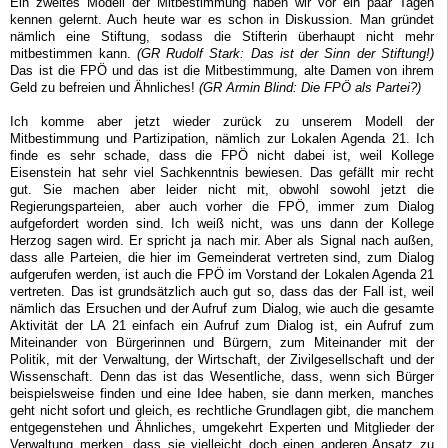
Ein zweites Modell der Mitbestimmung haben wir vor ein paar Tagen
kennen gelernt. Auch heute war es schon in Diskussion. Man gründet
nämlich eine Stiftung, sodass die Stifterin überhaupt nicht mehr
mitbestimmen kann.
(GR Rudolf Stark: Das ist der Sinn der Stiftung!)
Das ist die FPÖ und das ist die Mitbestimmung, alte Damen von ihrem
Geld zu befreien und Ähnliches!
(GR Armin Blind: Die FPÖ als Partei?)
Ich komme aber jetzt wieder zurück zu unserem Modell der
Mitbestimmung und Partizipation, nämlich zur Lokalen Agenda 21. Ich
finde es sehr schade, dass die FPÖ nicht dabei ist, weil Kollege
Eisenstein hat sehr viel Sachkenntnis bewiesen. Das gefällt mir recht
gut. Sie machen aber leider nicht mit, obwohl sowohl jetzt die
Regierungsparteien, aber auch vorher die FPÖ, immer zum Dialog
aufgefordert worden sind. Ich weiß nicht, was uns dann der Kollege
Herzog sagen wird. Er spricht ja nach mir. Aber als Signal nach außen,
dass alle Parteien, die hier im Gemeinderat vertreten sind, zum Dialog
aufgerufen werden, ist auch die FPÖ im Vorstand der Lokalen Agenda 21
vertreten. Das ist grundsätzlich auch gut so, dass das der Fall ist, weil
nämlich das Ersuchen und der Aufruf zum Dialog, wie auch die gesamte
Aktivität der LA 21 einfach ein Aufruf zum Dialog ist, ein Aufruf zum
Miteinander von Bürgerinnen und Bürgern, zum Miteinander mit der
Politik, mit der Verwaltung, der Wirtschaft, der Zivilgesellschaft und der
Wissenschaft. Denn das ist das Wesentliche, dass, wenn sich Bürger
beispielsweise finden und eine Idee haben, sie dann merken, manches
geht nicht sofort und gleich, es rechtliche Grundlagen gibt, die manchem
entgegenstehen und Ähnliches, umgekehrt Experten und Mitglieder der
Verwaltung merken, dass sie vielleicht doch einen anderen Ansatz zu