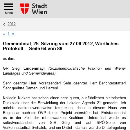
Menü
2012
«
1
»
Gemeinderat, 25. Sitzung vom 27.06.2012, Wörtliches
Protokoll - Seite 64 von 89
es ihm.
GR Siegi
Lindenmayr
(Sozialdemokratische Fraktion des Wiener
Landtages und Gemeinderates)
:
Sehr geehrter Herr Vorsitzender! Sehr geehrter Herr Berichterstatter!
Sehr geehrte Damen und Herren!
Kollegin Kickert hat schon einen sehr guten, ausführlichen historischen
Rückblick über die Entwicklung der Lokalen Agenda 21 gemacht. Ich
möchte dankenswerterweise feststellen, dass in diesem Haus von
Beginn an auch die ÖVP dieses Projekt unterstützt hat. Entstanden ist
es in der Zeit der rot-schwarzen Koalition. Unterstützt wurde es
selbstverständlich von StR Görg und auf SPÖ-Seite von
Verkehrsstadtrat Svihalek, und ein Drittel - damals war die Drittelregelung