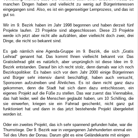
manchen Dingen haben und vielleicht zu wenig auf Bürgerinteressen
eingegangen sind. Also, es ist ein gegenseitiger Lernprozess, und das ist
gut so.
Wir im 9. Bezirk haben im Jahr 1998 begonnen und haben derzeit fünf
Projekte laufen. 23 Projekte sind abgeschlossen. Diese 23 Projekte
werde ich jetzt aber nicht alle aufzählen, aber vielleicht doch zwei, drei
Dinge, die nicht so bekannt sind.
Es gab nämlich eine Agenda-Gruppe im 9. Bezirk, die sich „Gratis
Leihrad“ genannt hat. Das kommt Ihnen vielleicht bekannt vor. Das
Gratisleihrad gibt es natürlich, aber ursprünglich ist diese Idee im 9.
Bezirk entstanden. Darauf bin ich recht stolz, denn damals war ich noch
Bezirkspolitiker. Es haben sich vor dem Jahr 2000 einige Bürgerinnen
und Bürger sehr intensiv damit beschäftigt, haben auch versucht,
Sponsoren aufzutreiben und Ähnliches. Es ist dann nicht ganz dazu
gekommen, denn die Stadt hat sich dann dazu entschlossen, ein
eigenes Projekt auf die Füße zu stellen. Das war zuerst das Viennabike,
das halt leider, weil die Menschen geglaubt haben, um 10 Schilling, die
sie einwerfen, kriegen sie ein Fahrrad geschenkt, nicht ganz gut
funktioniert hat und dann in das jetzt bestehende Projekt übergeleitet
worden ist.
Oder ein zweites Projekt, das ich sehr spannend gefunden habe, war die
Thurnstiege. Der 9. Bezirk war in vergangenen Jahrhunderten einmal ein
Teil des Ufers der Donau. Darum gibt es eine Geländekante mit einigen