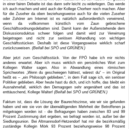
in einer fairen Debatte ist das dann sehr leicht zu widerlegen. Das werde
ich auch machen und wird auch der Kollege Chorherr noch machen. Aber
für die Zuseher da oben beziehungsweise auch für die vielen Zuseher
oder Zuhörer am Internet ist es natürlich außerordentlich verwirrend,
wenn da vollkommen künstlich vom Zaun gebrochene
Geschäftsordnungsdebatten sind. Damit kann der Außenstehende dem
Diskussionsduktus schwer folgen und damit wird zur Verwirrung
beigetragen und nicht zur seriösen Abhandlung von wichtigen
Geschäftsstücken. Deshalb ist diese Vorgangsweise wirklich scharf
zurückzuweisen.
(Beifall bei SPÖ und GRÜNEN.)
Aber jetzt zum Geschäftsstück. Von der FPÖ habe ich mir nichts
anderes erwartet. Aber ich muss wirklich ein persönliches Wort zum
Kollegen Walter sagen. Also in Abwandlung eines römischen
Sprichwortes „Wenn du geschwiegen hättest, wärest du“ – im Original
heißt es – „ein Philosoph geblieben.“, in dem Fall sage ich, ein seriöser
Politiker geblieben. Aber heute hast du dich, und ich hoffe, das bleibt ein
Ausnahmefall, wirklich den Demagogen sehr angenähert und das ist
enttäuschend, Kollege Walter!
(Beifall bei SPÖ und GRÜNEN.)
Faktum ist, dass die Lösung der Baurechtszinse, wie wir sie gefunden
haben und wie sie von der überwältigenden Mehrheit der Betroffenen ja
mitgetragen worden ist - die Befragungen haben zwischen 83 und 99
Prozent Zustimmung dort ergeben, wo befragt worden ist, außer bei der
Siedlungsunion. Bei Altmannsdorf-Hetzendorf hat mir die bezirksmäßig
zuständige Kollegin Mörk 93 Prozent beziehungsweise 98 Prozent