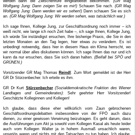
werden dann die Zwischenrufe eingearbeitet bekommen.
(GR Mag
Wolfgang Jung: Dann zeigen Sie es mir!)
Schauen Sie nach.
(GR Mag
Wolfgang Jung: Dann werden wir es sehen!)
Dann schauen Sie es sich
an.
(GR Mag Wolfgang Jung: Wir werden sehen, was tatsächlich war.)
Ich sage Ihnen, Kollege Jung, zur Geschäftsordnung noch immer – ich
weiß nicht, wie lange ich noch Zeit habe –, ich sage Ihnen, Kollege Jung,
ich würde Sie inständigst ersuchen, Ihre bisherige Praxis, die Sie in den
letzten Monaten an den Tag legen, hier etwas zu verändern. Es ist
unbedingt notwendig, dass hier in diesem Haus ein Klima herrscht, wo
wir normal über alles diskutieren können. Ich sage Ihnen das nur und ich
kann da nur ersuchen, dass Sie sich daran halten.
(Beifall bei SPÖ und
GRÜNEN.)
Vorsitzender GR Mag Thomas
Reindl
: Zum Wort gemeldet ist der Herr
GR Dr Stürzenbecher. Ich erteile es ihm.
GR Dr Kurt
Stürzenbecher
(Sozialdemokratische Fraktion des Wiener
Landtages und Gemeinderates)
: Sehr geehrter Herr Vorsitzender!
Geschätzte Kolleginnen und Kollegen!
Ich glaube, dass diese eher willkürlich vom Zaun gebrochenen
Geschäftsordnungsdebatten insbesondere von der FPÖ auch dazu
dienen, zu einer gewissen Verwirrung beizutragen. Es geht darum, dass
die Ausführungen zum Akt ja sowohl vom Kollegen Kasal als heute leider
auch vom Kollegen Walter ja in hohem Ausmaß unsachlich waren,
unseriös waren und nichts mit den Tatsachen zu tun haben. Ich glaube,