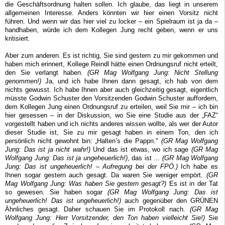
die Geschäftsordnung halten sollen. Ich glaube, das liegt in unserem
allgemeinen Interesse. Anders könnten wir hier einen Vorsitz nicht
führen. Und wenn wir das hier viel zu locker – ein Spielraum ist ja da –
handhaben, würde ich dem Kollegen Jung recht geben, wenn er uns
kritisiert.
Aber zum anderen. Es ist richtig, Sie sind gestern zu mir gekommen und
haben mich erinnert, Kollege Reindl hätte einen Ordnungsruf nicht erteilt,
den Sie verlangt haben.
(GR Mag Wolfgang Jung: Nicht Stellung
genommen!)
Ja, und ich habe Ihnen dann gesagt, ich hab von dem
nichts gewusst. Ich habe Ihnen aber auch gleichzeitig gesagt, eigentlich
müsste Godwin Schuster den Vorsitzenden Godwin Schuster auffordern,
dem Kollegen Jung einen Ordnungsruf zu erteilen, weil Sie mir – ich bin
hier gesessen – in der Diskussion, wo Sie eine Studie aus der „FAZ“
vorgestellt haben und ich nichts anderes wissen wollte, als wer der Autor
dieser Studie ist, Sie zu mir gesagt haben in einem Ton, den ich
persönlich nicht gewohnt bin: „Halten’s die Pappn."
(GR Mag Wolfgang
Jung: Das ist ja nicht wahr!)
Und das ist etwas, wo ich sage
(GR Mag
Wolfgang Jung: Das ist ja ungeheuerlich!)
, das ist ...
(GR Mag Wolfgang
Jung: Das ist ungeheuerlich! – Aufregung bei der FPÖ.)
Ich habe es
Ihnen sogar gestern auch gesagt. Da waren Sie weniger empört.
(GR
Mag Wolfgang Jung: Was haben Sie gestern gesagt?)
Es ist in der Tat
so gewesen. Sie haben sogar
(GR Mag Wolfgang Jung: Das ist
ungeheuerlich! Das ist ungeheuerlich!)
auch gegenüber den GRÜNEN
Ähnliches gesagt. Daher schauen Sie im Protokoll nach.
(GR Mag
Wolfgang Jung: Herr Vorsitzender, den Ton haben vielleicht Sie!)
Sie