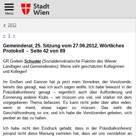
Menü
2012
«
1
»
Gemeinderat, 25. Sitzung vom 27.06.2012, Wörtliches
Protokoll - Seite 42 von 89
GR Godwin
Schuster
(Sozialdemokratische Fraktion des Wiener
Landtages und Gemeinderates)
: Meine sehr geschätzten Kolleginnen
und Kollegen!
Im Großen und Ganzen hat ja jetzt mein Vorredner, der Vorsitzende,
bereits das gesagt, was ich auch sagen wollte. Ich habe bewusst in der
Präsidialkonferenz gesagt – eigentlich auch über Aufforderung und
Erinnerung anderer Klubs –, wir müssen uns viel, viel stärker mit dem
vorgegebenen Thema befassen. Es kann nicht jeder über alles reden,
wenn er meint, etwas sagen zu müssen. Das sieht die
Geschäftsordnung so vor, und ich habe die Vorsitzenden gebeten, sich
penibel an das zu halten.
Ich habe nicht den Eindruck gehabt, dass in der Präsidialkonferenz
jemand nicht diese Meinung vertreten hat, dass wir uns verstärkter an