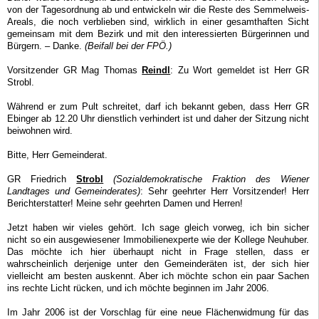
von der Tagesordnung ab und entwickeln wir die Reste des Semmelweis-
Areals, die noch verblieben sind, wirklich in einer gesamthaften Sicht
gemeinsam mit dem Bezirk und mit den interessierten Bürgerinnen und
Bürgern. – Danke.
(Beifall bei der FPÖ.)
Vorsitzender GR Mag Thomas
Reindl
: Zu Wort gemeldet ist Herr GR
Strobl.
Während er zum Pult schreitet, darf ich bekannt geben, dass Herr GR
Ebinger ab 12.20 Uhr dienstlich verhindert ist und daher der Sitzung nicht
beiwohnen wird.
Bitte, Herr Gemeinderat.
GR Friedrich
Strobl
(Sozialdemokratische Fraktion des Wiener
Landtages und Gemeinderates)
: Sehr geehrter Herr Vorsitzender! Herr
Berichterstatter! Meine sehr geehrten Damen und Herren!
Jetzt haben wir vieles gehört. Ich sage gleich vorweg, ich bin sicher
nicht so ein ausgewiesener Immobilienexperte wie der Kollege Neuhuber.
Das möchte ich hier überhaupt nicht in Frage stellen, dass er
wahrscheinlich derjenige unter den Gemeinderäten ist, der sich hier
vielleicht am besten auskennt. Aber ich möchte schon ein paar Sachen
ins rechte Licht rücken, und ich möchte beginnen im Jahr 2006.
Im Jahr 2006 ist der Vorschlag für eine neue Flächenwidmung für das