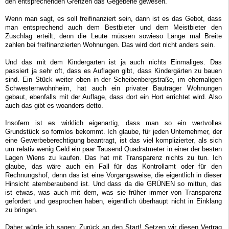
den entsprechenden Grenzen das Gegebene gewesen.
Wenn man sagt, es soll freifinanziert sein, dann ist es das Gebot, dass
man entsprechend auch dem Bestbieter und dem Meistbieter den
Zuschlag erteilt, denn die Leute müssen sowieso Länge mal Breite
zahlen bei freifinanzierten Wohnungen. Das wird dort nicht anders sein.
Und das mit dem Kindergarten ist ja auch nichts Einmaliges. Das
passiert ja sehr oft, dass es Auflagen gibt, dass Kindergärten zu bauen
sind. Ein Stück weiter oben in der Scheibenbergstraße, im ehemaligen
Schwesternwohnheim, hat auch ein privater Bauträger Wohnungen
gebaut, ebenfalls mit der Auflage, dass dort ein Hort errichtet wird. Also
auch das gibt es woanders detto.
Insofern ist es wirklich eigenartig, dass man so ein wertvolles
Grundstück so formlos bekommt. Ich glaube, für jeden Unternehmer, der
eine Gewerbeberechtigung beantragt, ist das viel komplizierter, als sich
um relativ wenig Geld ein paar Tausend Quadratmeter in einer der besten
Lagen Wiens zu kaufen. Das hat mit Transparenz nichts zu tun. Ich
glaube, das wäre auch ein Fall für das Kontrollamt oder für den
Rechnungshof, denn das ist eine Vorgangsweise, die eigentlich in dieser
Hinsicht atemberaubend ist. Und dass da die GRÜNEN so mittun, das
ist etwas, was auch mit dem, was sie früher immer von Transparenz
gefordert und gesprochen haben, eigentlich überhaupt nicht in Einklang
zu bringen.
Daher würde ich sagen: Zurück an den Start! Setzen wir diesen Vertrag