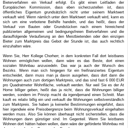
Bieterverfahren ein Verkauf erfolgt. Es gibt einen Leitfaden der
Europäischen Kommission, dass eben sicherzustellen ist, dass
öffentliches Eigentum grundsätzlich nicht unter seinem Marktwert
verkauft wird. Wenn nämlich unter dem Marktwert verkauft wird, kann es
sich um eine verbotene Beihilfe handeln, und das heißt, dass der
Verkauf von Bauten oder Grundstücken nach einem hinreichend
publizierten allgemeinen und bedingungsfreien Bietverfahren und die
darauffolgende Veräußerung an den Meistbietenden oder den einzigen
Bieter zum Marktpreis das Gebot der Stunde ist, das auch rechtlich
einzuhalten wäre.
Wenn Sie, Herr Kollege Chorherr, in dem konkreten Fall dort leistbares
Wohnen ermöglichen wollen, dann wäre es das Beste, dort einen
sozialen Wohnbau anzusiedeln. Das war ja auch der Wunsch des
Bezirks. Wenn man sich hingegen für ein freifinanziertes Eigentum
entscheidet, dann muss man ja davon ausgehen, dass dort dann die
Wohnungen auch zum dortigen Marktpreis, und das sind fast 6 000 EUR
pro Quadratmeter Wohnfläche, verkauft werden. Nur weil Sie es der At
Home billiger geben, heißt das ja nicht, dass die Wohnungen billiger
werden, sondern im Prinzip macht da irgendjemand einen Schnitt. Man
kauft es relativ billig ein und verkauft die Wohnungen selbstverständlich
zum Marktpreis. Sie haben ja keinerlei Bestimmungen eingeführt, dass
hier irgendwie eine Preisobergrenze beim Wohnungsverkauf eingehalten
werden muss. Also Sie können überhaupt nicht sicherstellen, dass die
Wohnungen dann günstiger sind. Im Gegenteil. Wenn Sie leistbares
Wohnen dort hätten haben wollen, dann wäre der geförderte Wohnbau mit