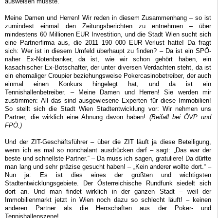
ausweisen musste.
Meine Damen und Herren! Wir reden in diesem Zusammenhang – so ist
zumindest einmal den Zeitungsberichten zu entnehmen – über
mindestens 60 Millionen EUR Investition, und die Stadt Wien sucht sich
eine Partnerfirma aus, die 2011 190 000 EUR Verlust hatte! Da fragt
sich: Wer ist in diesem Umfeld überhaupt zu finden? – Da ist ein SPÖ-
naher Ex-Notenbanker, da ist, wie wir schon gehört haben, ein
kasachischer Ex-Botschafter, der unter diversen Verdachten steht, da ist
ein ehemaliger Croupier beziehungsweise Pokercasinobetreiber, der auch
einmal einen Konkurs hingelegt hat, und da ist ein
Tennishallenbetreiber. – Meine Damen und Herren! Sie werden mir
zustimmen: All das sind ausgewiesene Experten für diese Immobilien!
So stellt sich die Stadt Wien Stadtentwicklung vor: Wir nehmen uns
Partner, die wirklich eine Ahnung davon haben!
(Beifall bei ÖVP und
FPÖ.)
Und der ZIT-Geschäftsführer – über die ZIT läuft ja diese Beteiligung,
wenn ich es mal so nonchalant ausdrücken darf – sagt: „Das war der
beste und schnellste Partner.“ – Da muss ich sagen, gratuliere! Da dürfte
man lang und sehr präzise gesucht haben! – „Kein anderer wollte dort.“ –
Nun ja: Es ist dies eines der größten und wichtigsten
Stadtentwicklungsgebiete. Der Österreichische Rundfunk siedelt sich
dort an. Und man findet wirklich in der ganzen Stadt – weil der
Immobilienmarkt jetzt in Wien noch dazu so schlecht läuft! – keinen
anderen Partner als die Herrschaften aus der Poker- und
Tennishallenszene!