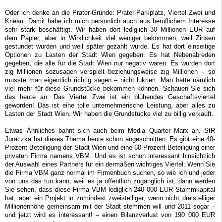
Oder ich denke an die Prater-Gründe: Prater-Parkplatz, Viertel Zwei und
Krieau. Damit habe ich mich persönlich auch aus beruflichem Interesse
sehr stark beschäftigt. Wir haben dort lediglich 30 Millionen EUR auf
dem Papier, aber in Wirklichkeit viel weniger bekommen, weil Zinsen
gestundet wurden und weil später gezahlt wurde. Es hat dort einseitige
Optionen zu Lasten der Stadt Wien gegeben. Es hat Nebenabreden
gegeben, die alle für die Stadt Wien nur negativ waren. Es wurden dort
zig Millionen sozusagen verspielt beziehungsweise zig Millionen – so
müsste man eigentlich richtig sagen – nicht lukriert. Man hätte nämlich
viel mehr für diese Grundstücke bekommen können. Schauen Sie sich
das heute an: Das Viertel Zwei ist ein blühendes Geschäftsviertel
geworden! Das ist eine tolle unternehmerische Leistung, aber alles zu
Lasten der Stadt Wien. Wir haben die Grundstücke viel zu billig verkauft.
Etwas Ähnliches bahnt sich auch beim Media Quarter Marx an. StR
Juraczka hat dieses Thema heute schon angeschnitten: Es gibt eine 40-
Prozent-Beteiligung der Stadt Wien und eine 60-Prozent-Beteiligung einer
privaten Firma namens VBM. Und es ist schon interessant hinsichtlich
der Auswahl eines Partners für ein dermaßen wichtiges Viertel: Wenn Sie
die Firma VBM ganz normal im Firmenbuch suchen, so wie ich und jeder
von uns das tun kann, weil es ja öffentlich zugänglich ist, dann werden
Sie sehen, dass diese Firma VBM lediglich 240 000 EUR Stammkapital
hat, aber ein Projekt in zumindest zweistelliger, wenn nicht dreistelliger
Millionenhöhe gemeinsam mit der Stadt stemmen will und 2011 sogar –
und jetzt wird es interessant! – einen Bilanzverlust von 190 000 EUR