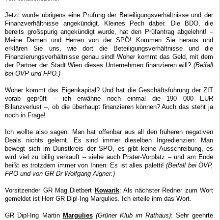
Jetzt wurde übrigens eine Prüfung der Beteiligungsverhältnisse und der
Finanzverhältnisse angekündigt. Kleines Pech dabei: Die BDO, die
bereits großspurig angekündigt wurde, hat den Prüfantrag abgelehnt! –
Meine Damen und Herren von der SPÖ! Kommen Sie heraus und
erklären Sie uns, wie dort die Beteiligungsverhältnisse und die
Finanzierungsverhältnisse genau sind! Woher kommt das Geld, mit dem
der Partner der Stadt Wien dieses Unternehmen finanzieren will?
(Beifall
bei ÖVP und FPÖ.)
Woher kommt das Eigenkapital? Und hat die Geschäftsführung der ZIT
vorab geprüft – ich erwähne noch einmal die 190 000 EUR
Bilanzverlust –, ob die überhaupt finanzieren können? Auch das steht ja
noch in Frage!
Ich wollte also sagen: Man hat offenbar aus all den früheren negativen
Deals nichts gelernt. Es sind immer dieselben Ingredienzien: Man
bewegt sich im Dunstkreis der SPÖ, es gibt keine Ausschreibung, es
wird viel zu billig verkauft – siehe auch Prater-Vorplatz – und am Ende
heißt es trotzdem immer von Ihnen: Es ist alles paletti!
(Beifall bei ÖVP,
FPÖ
und von GR Dr Wolfgang Aigner.)
Vorsitzender GR Mag Dietbert
Kowarik
: Als nächster Redner zum Wort
gemeldet ist Herr GR Dipl-Ing Margulies. Ich erteile ihm das Wort.
GR Dipl-Ing Martin
Margulies
(Grüner Klub im Rathaus)
: Sehr geehrte