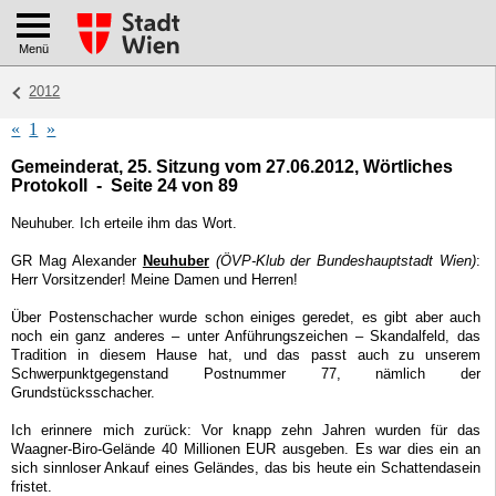
Menü
2012
«
1
»
Gemeinderat, 25. Sitzung vom 27.06.2012, Wörtliches
Protokoll - Seite 24 von 89
Neuhuber. Ich erteile ihm das Wort.
GR Mag Alexander
Neuhuber
(ÖVP-Klub der Bundeshauptstadt Wien)
:
Herr Vorsitzender! Meine Damen und Herren!
Über Postenschacher wurde schon einiges geredet, es gibt aber auch
noch ein ganz anderes – unter Anführungszeichen – Skandalfeld, das
Tradition in diesem Hause hat, und das passt auch zu unserem
Schwerpunktgegenstand Postnummer 77, nämlich der
Grundstücksschacher.
Ich erinnere mich zurück: Vor knapp zehn Jahren wurden für das
Waagner-Biro-Gelände 40 Millionen EUR ausgeben. Es war dies ein an
sich sinnloser Ankauf eines Geländes, das bis heute ein Schattendasein
fristet.