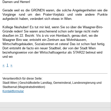
Damen und Herren!
Gerade weil es die GRÜNEN waren, die solche Angelegenheiten wie die
Vorgänge rund um den Prater-Vorplatz und viele andere Punkte
aufgedeckt haben, verändert sich etwas in Wien.
Kollege Neuhuber! Es tut mir leid, wenn Sie so über die Waagner-Biro-
Gründe reden! Sie waren anscheinend schon sehr lange nicht mehr
draußen im 22. Bezirk: Vis à vis von Hornbach, genau dort, wo die
Waagner Biro war, entsteht ein Zentrum aus Wohnhäusern,
Wirtschaftsgebäuden, Sozialzentren et cetera! Das ist schon fast fertig.
Dort entsteht de facto ein neuer Stadtteil, der von der Stadt Wien
beziehungsweise von der Wirtschaftsagentur als STAR22 betreut wird
und wo
«
1
»
Verantwortlich für diese Seite:
Stadt Wien | Geschäftsstelle Landtag, Gemeinderat, Landesregierung und
Stadtsenat (Magistratsdirektion)
Kontaktformular