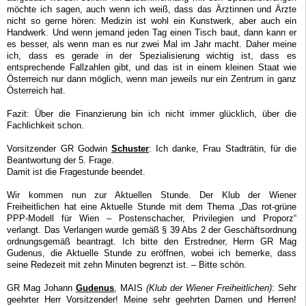
möchte ich sagen, auch wenn ich weiß, dass das Ärztinnen und Ärzte
nicht so gerne hören: Medizin ist wohl ein Kunstwerk, aber auch ein
Handwerk. Und wenn jemand jeden Tag einen Tisch baut, dann kann er
es besser, als wenn man es nur zwei Mal im Jahr macht. Daher meine
ich, dass es gerade in der Spezialisierung wichtig ist, dass es
entsprechende Fallzahlen gibt, und das ist in einem kleinen Staat wie
Österreich nur dann möglich, wenn man jeweils nur ein Zentrum in ganz
Österreich hat.
Fazit: Über die Finanzierung bin ich nicht immer glücklich, über die
Fachlichkeit schon.
Vorsitzender GR Godwin
Schuster
: Ich danke, Frau Stadträtin, für die
Beantwortung der 5. Frage.
Damit ist die Fragestunde beendet.
Wir kommen nun zur Aktuellen Stunde. Der Klub der Wiener
Freiheitlichen hat eine Aktuelle Stunde mit dem Thema „Das rot-grüne
PPP-Modell für Wien – Postenschacher, Privilegien und Proporz“
verlangt. Das Verlangen wurde gemäß § 39 Abs 2 der Geschäftsordnung
ordnungsgemäß beantragt. Ich bitte den Erstredner, Herrn GR Mag
Gudenus, die Aktuelle Stunde zu eröffnen, wobei ich bemerke, dass
seine Redezeit mit zehn Minuten begrenzt ist. – Bitte schön.
GR Mag Johann
Gudenus
, MAIS
(Klub der Wiener Freiheitlichen)
: Sehr
geehrter Herr Vorsitzender! Meine sehr geehrten Damen und Herren!