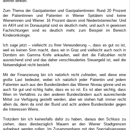
dorthin lenken.
Zum Thema der Gastpatienten und Gastpatientinnen: Rund 20 Prozent
der Patientinnen und Patienten in Wiener Spitälern sind keine
Wienerinnen und Wiener. 16 Prozent davon sind Niederösterreicher. Und
im AKH und im Donauspital sind es deutlich mehr, und auch in gewissen
Fachrichtungen sind es deutlich mehr, zum Beispiel im Bereich
Kinderonkologie.
Ich sage jetzt – vielleicht zu Ihrer Verwunderung –, dass es gut so ist,
weil es keinen Sinn macht, dass wir in Graz und vielleicht auch noch in
Dornbirn ein Gamma Knife ankaufen, weil dort die Fallzahlen nicht
ausreichend sind und das daher verschleudertes Steuergeld ist, weil die
Notwendigkeit nicht besteht.
Mit der Finanzierung bin ich natürlich nicht zufrieden, weil diese eine
große Last bedeutet, wobei ich natürlich jeder Patientin und jedem
Patienten auch aus den Bundesländern das Wiener Niveau gönne und es
auch für gut und richtig halte, dass es so ist. Es ist aber wichtig, dass
Wien im Verhältnis zu den anderen Bundesländern auch ausreichende
Mittel zur Verfügung gestellt werden, aber wir stehen halt immer recht
allein da, denn da sind der Bund und acht andere Bundesländer gegen
die Interessen Wiens.
Trotzdem bin ich keinesfalls dafür zu haben, daraus den Schluss zu
ziehen, dass diesbezüglich Mauern an den Wiener Stadtgrenzen
aufgebaut werden sollen. Im Zusammenhang mit den Spezialisierungen