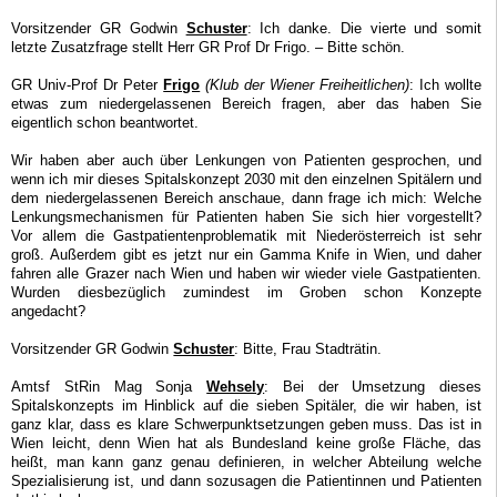
Vorsitzender GR Godwin
Schuster
: Ich danke. Die vierte und somit
letzte Zusatzfrage stellt Herr GR Prof Dr Frigo. – Bitte schön.
GR Univ-Prof Dr Peter
Frigo
(Klub der Wiener Freiheitlichen)
: Ich wollte
etwas zum niedergelassenen Bereich fragen, aber das haben Sie
eigentlich schon beantwortet.
Wir haben aber auch über Lenkungen von Patienten gesprochen, und
wenn ich mir dieses Spitalskonzept 2030 mit den einzelnen Spitälern und
dem niedergelassenen Bereich anschaue, dann frage ich mich: Welche
Lenkungsmechanismen für Patienten haben Sie sich hier vorgestellt?
Vor allem die Gastpatientenproblematik mit Niederösterreich ist sehr
groß. Außerdem gibt es jetzt nur ein Gamma Knife in Wien, und daher
fahren alle Grazer nach Wien und haben wir wieder viele Gastpatienten.
Wurden diesbezüglich zumindest im Groben schon Konzepte
angedacht?
Vorsitzender GR Godwin
Schuster
: Bitte, Frau Stadträtin.
Amtsf StRin Mag Sonja
Wehsely
: Bei der Umsetzung dieses
Spitalskonzepts im Hinblick auf die sieben Spitäler, die wir haben, ist
ganz klar, dass es klare Schwerpunktsetzungen geben muss. Das ist in
Wien leicht, denn Wien hat als Bundesland keine große Fläche, das
heißt, man kann ganz genau definieren, in welcher Abteilung welche
Spezialisierung ist, und dann sozusagen die Patientinnen und Patienten