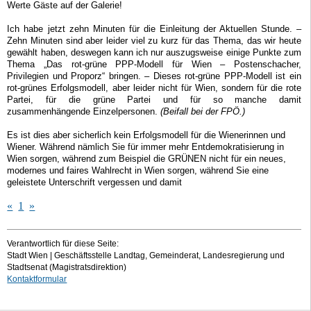
Werte Gäste auf der Galerie!
Ich habe jetzt zehn Minuten für die Einleitung der Aktuellen Stunde. –
Zehn Minuten sind aber leider viel zu kurz für das Thema, das wir heute
gewählt haben, deswegen kann ich nur auszugsweise einige Punkte zum
Thema „Das rot-grüne PPP-Modell für Wien – Postenschacher,
Privilegien und Proporz“ bringen. – Dieses rot-grüne PPP-Modell ist ein
rot-grünes Erfolgsmodell, aber leider nicht für Wien, sondern für die rote
Partei, für die grüne Partei und für so manche damit
zusammenhängende Einzelpersonen.
(Beifall bei der FPÖ.)
Es ist dies aber sicherlich kein Erfolgsmodell für die Wienerinnen und
Wiener. Während nämlich Sie für immer mehr Entdemokratisierung in
Wien sorgen, während zum Beispiel die
GRÜNEN
nicht für ein neues,
modernes und faires Wahlrecht in Wien sorgen, während Sie eine
geleistete Unterschrift vergessen und damit
«
1
»
Verantwortlich für diese Seite:
Stadt Wien | Geschäftsstelle Landtag, Gemeinderat, Landesregierung und
Stadtsenat (Magistratsdirektion)
Kontaktformular