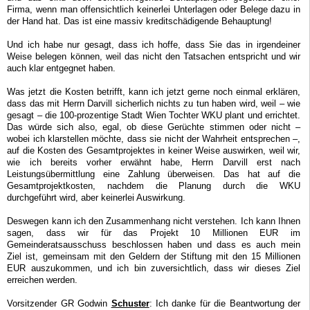
Firma, wenn man offensichtlich keinerlei Unterlagen oder Belege dazu in
der Hand hat. Das ist eine massiv kreditschädigende Behauptung!
Und ich habe nur gesagt, dass ich hoffe, dass Sie das in irgendeiner
Weise belegen können, weil das nicht den Tatsachen entspricht und wir
auch klar entgegnet haben.
Was jetzt die Kosten betrifft, kann ich jetzt gerne noch einmal erklären,
dass das mit Herrn Darvill sicherlich nichts zu tun haben wird, weil – wie
gesagt – die 100-prozentige Stadt Wien Tochter WKU plant und errichtet.
Das würde sich also, egal, ob diese Gerüchte stimmen oder nicht –
wobei ich klarstellen möchte, dass sie nicht der Wahrheit entsprechen –,
auf die Kosten des Gesamtprojektes in keiner Weise auswirken, weil wir,
wie ich bereits vorher erwähnt habe, Herrn Darvill erst nach
Leistungsübermittlung eine Zahlung überweisen. Das hat auf die
Gesamtprojektkosten, nachdem die Planung durch die WKU
durchgeführt wird, aber keinerlei Auswirkung.
Deswegen kann ich den Zusammenhang nicht verstehen. Ich kann Ihnen
sagen, dass wir für das Projekt 10 Millionen EUR im
Gemeinderatsausschuss beschlossen haben und dass es auch mein
Ziel ist, gemeinsam mit den Geldern der Stiftung mit den 15 Millionen
EUR auszukommen, und ich bin zuversichtlich, dass wir dieses Ziel
erreichen werden.
Vorsitzender GR Godwin
Schuster
: Ich danke für die Beantwortung der