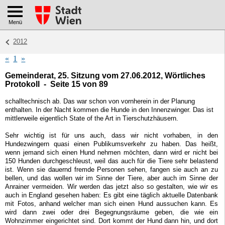
Menü
2012
«
1
»
Gemeinderat, 25. Sitzung vom 27.06.2012, Wörtliches
Protokoll - Seite 15 von 89
schalltechnisch ab. Das war schon von vornherein in der Planung
enthalten. In der Nacht kommen die Hunde in den Innenzwinger. Das ist
mittlerweile eigentlich State of the Art in Tierschutzhäusern.
Sehr wichtig ist für uns auch, dass wir nicht vorhaben, in den
Hundezwingern quasi einen Publikumsverkehr zu haben. Das heißt,
wenn jemand sich einen Hund nehmen möchten, dann wird er nicht bei
150 Hunden durchgeschleust, weil das auch für die Tiere sehr belastend
ist. Wenn sie dauernd fremde Personen sehen, fangen sie auch an zu
bellen, und das wollen wir im Sinne der Tiere, aber auch im Sinne der
Anrainer vermeiden. Wir werden das jetzt also so gestalten, wie wir es
auch in England gesehen haben: Es gibt eine täglich aktuelle Datenbank
mit Fotos, anhand welcher man sich einen Hund aussuchen kann. Es
wird dann zwei oder drei Begegnungsräume geben, die wie ein
Wohnzimmer eingerichtet sind. Dort kommt der Hund dann hin, und dort