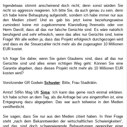
Irgendetwas stimmt anscheinend doch nicht, denn sonst würden Sie
nicht so aggressiv reagieren. Ich bitte Sie, da auch genau zu sein, denn
ich habe keine Behauptung aufgestellt, sondern ich habe immer nur aus
den Medien zitiert! Und es gab bis jetzt keine beziehungsweise
zumindest keine mir zugekommene Klarstellung Ihrerseits oder von
Herrn Darvill, dass all das nur falsche Gerüchte sind. Es wäre natürlich
beruhigend und sehr erfreulich, wenn das alles nur Gerüchte sind, keine
Frage! Wir alle wollen ja, dass das Projekt erfolgreich durchgezogen wird
und dass es die Steuerzahler nicht mehr als die zugesagten 10 Millionen
EUR kostet.
Ich frage Sie daher, wenn Sie guten Glaubens sind, dass all das nur
Gerüchte sind und alles einen richtigen Weg geht: Können Sie eine
Garantie abgeben, dass dieses Projekt nicht mehr als 10 Millionen EUR
kosten wird?
Vorsitzender GR Godwin
Schuster
: Bitte, Frau Stadträtin.
Amtsf StRin Mag Ulli
Sima
: Ich kann das gerne noch einmal erklären.
Ich habe schon an dem Tag, als die Anfrage bei uns eingetroffen ist, eine
Entgegnung dazu abgegeben. Das war auch teilweise in den Medien
veröffentlicht.
Sie sagen, dass Sie nur aus den Medien zitiert haben. In Ihrer Frage
steht „nach dem Bekanntwerden der wirtschaftlichen Schwierigkeiten“,
und das sind doch schwerwiegende Behauptungen gegenüber einer