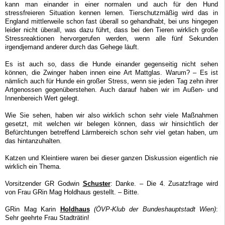
kann man einander in einer normalen und auch für den Hund
stressfreieren Situation kennen lernen. Tierschutzmäßig wird das in
England mittlerweile schon fast überall so gehandhabt, bei uns hingegen
leider nicht überall, was dazu führt, dass bei den Tieren wirklich große
Stressreaktionen hervorgerufen werden, wenn alle fünf Sekunden
irgendjemand anderer durch das Gehege läuft.
Es ist auch so, dass die Hunde einander gegenseitig nicht sehen
können, die Zwinger haben innen eine Art Mattglas. Warum? – Es ist
nämlich auch für Hunde ein großer Stress, wenn sie jeden Tag zehn ihrer
Artgenossen gegenüberstehen. Auch darauf haben wir im Außen- und
Innenbereich Wert gelegt.
Wie Sie sehen, haben wir also wirklich schon sehr viele Maßnahmen
gesetzt, mit welchen wir belegen können, dass wir hinsichtlich der
Befürchtungen betreffend Lärmbereich schon sehr viel getan haben, um
das hintanzuhalten.
Katzen und Kleintiere waren bei dieser ganzen Diskussion eigentlich nie
wirklich ein Thema.
Vorsitzender GR Godwin
Schuster
: Danke. – Die 4. Zusatzfrage wird
von Frau GRin Mag Holdhaus gestellt. – Bitte.
GRin Mag Karin
Holdhaus
(ÖVP-Klub der Bundeshauptstadt Wien)
:
Sehr geehrte Frau Stadträtin!