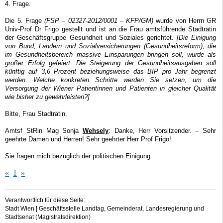
4. Frage.
Die 5. Frage
(FSP – 02327-2012/0001 – KFP/GM)
wurde von Herrn GR
Univ-Prof Dr Frigo gestellt und ist an die Frau amtsführende Stadträtin
der Geschäftsgruppe Gesundheit und Soziales gerichtet.
[Die Einigung
von Bund, Ländern und Sozialversicherungen (Gesundheitsreform), die
im Gesundheitsbereich massive Einsparungen bringen soll, wurde als
großer Erfolg gefeiert. Die Steigerung der Gesundheitsausgaben soll
künftig auf 3,6 Prozent beziehungsweise das BIP pro Jahr begrenzt
werden. Welche konkreten Schritte werden Sie setzen, um die
Versorgung der Wiener Patientinnen und Patienten in gleicher Qualität
wie bisher zu gewährleisten?]
Bitte, Frau Stadträtin.
Amtsf StRin Mag Sonja
Wehsely
: Danke, Herr Vorsitzender. – Sehr
geehrte Damen und Herren! Sehr geehrter Herr Prof Frigo!
Sie fragen mich bezüglich der politischen Einigung
«
1
»
Verantwortlich für diese Seite:
Stadt Wien | Geschäftsstelle Landtag, Gemeinderat, Landesregierung und
Stadtsenat (Magistratsdirektion)