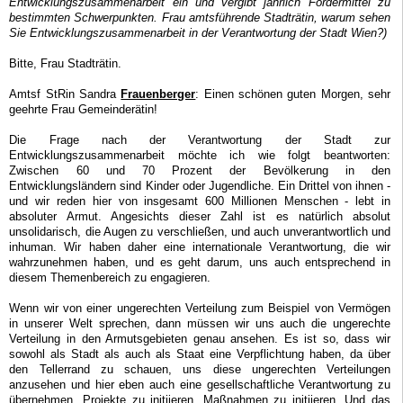
Entwicklungszusammenarbeit ein und vergibt jährlich Fördermittel zu
bestimmten Schwerpunkten. Frau amtsführende Stadträtin, warum sehen
Sie Entwicklungszusammenarbeit in der Verantwortung der Stadt Wien?)
Bitte, Frau Stadträtin.
Amtsf StRin Sandra
Frauenberger
: Einen schönen guten Morgen, sehr
geehrte Frau Gemeinderätin!
Die Frage nach der Verantwortung der Stadt zur
Entwicklungszusammenarbeit möchte ich wie folgt beantworten:
Zwischen 60 und 70 Prozent der Bevölkerung in den
Entwicklungsländern sind Kinder oder Jugendliche. Ein Drittel von ihnen -
und wir reden hier von insgesamt 600 Millionen Menschen - lebt in
absoluter Armut. Angesichts dieser Zahl ist es natürlich absolut
unsolidarisch, die Augen zu verschließen, und auch unverantwortlich und
inhuman. Wir haben daher eine internationale Verantwortung, die wir
wahrzunehmen haben, und es geht darum, uns auch entsprechend in
diesem Themenbereich zu engagieren.
Wenn wir von einer ungerechten Verteilung zum Beispiel von Vermögen
in unserer Welt sprechen, dann müssen wir uns auch die ungerechte
Verteilung in den Armutsgebieten genau ansehen. Es ist so, dass wir
sowohl als Stadt als auch als Staat eine Verpflichtung haben, da über
den Tellerrand zu schauen, uns diese ungerechten Verteilungen
anzusehen und hier eben auch eine gesellschaftliche Verantwortung zu
übernehmen, Projekte zu initiieren, Maßnahmen zu initiieren. Und das