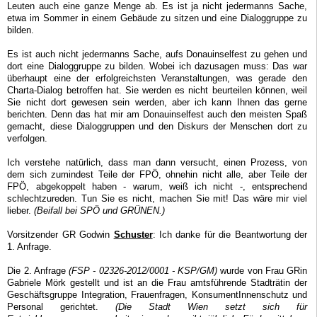
Leuten auch eine ganze Menge ab. Es ist ja nicht jedermanns Sache,
etwa im Sommer in einem Gebäude zu sitzen und eine Dialoggruppe zu
bilden.
Es ist auch nicht jedermanns Sache, aufs Donauinselfest zu gehen und
dort eine Dialoggruppe zu bilden. Wobei ich dazusagen muss: Das war
überhaupt eine der erfolgreichsten Veranstaltungen, was gerade den
Charta-Dialog betroffen hat. Sie werden es nicht beurteilen können, weil
Sie nicht dort gewesen sein werden, aber ich kann Ihnen das gerne
berichten. Denn das hat mir am Donauinselfest auch den meisten Spaß
gemacht, diese Dialoggruppen und den Diskurs der Menschen dort zu
verfolgen.
Ich verstehe natürlich, dass man dann versucht, einen Prozess, von
dem sich zumindest Teile der FPÖ, ohnehin nicht alle, aber Teile der
FPÖ, abgekoppelt haben - warum, weiß ich nicht -, entsprechend
schlechtzureden. Tun Sie es nicht, machen Sie mit! Das wäre mir viel
lieber.
(Beifall bei SPÖ und GRÜNEN.)
Vorsitzender GR Godwin
Schuster
: Ich danke für die Beantwortung der
1. Anfrage.
Die 2. Anfrage
(FSP - 02326-2012/0001 - KSP/GM)
wurde von Frau GRin
Gabriele Mörk gestellt und ist an die Frau amtsführende Stadträtin der
Geschäftsgruppe Integration, Frauenfragen, KonsumentInnenschutz und
Personal gerichtet.
(Die Stadt Wien setzt sich für