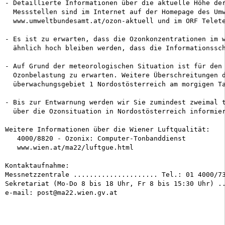
- Detaillierte Informationen über die aktuelle Höhe der
  Messstellen sind im Internet auf der Homepage des Umw
  www.umweltbundesamt.at/ozon-aktuell und im ORF Telete
- Es ist zu erwarten, dass die Ozonkonzentrationen im w
  ähnlich hoch bleiben werden, dass die Informationssch
- Auf Grund der meteorologischen Situation ist für den 
  Ozonbelastung zu erwarten. Weitere Überschreitungen d
  überwachungsgebiet 1 Nordostösterreich am morgigen Ta
- Bis zur Entwarnung werden wir Sie zumindest zweimal t
  über die Ozonsituation in Nordostösterreich informier
Weitere Informationen über die Wiener Luftqualität:

   4000/8820 - Ozonix: Computer-Tonbanddienst 

   www.wien.at/ma22/luftgue.html

Kontaktaufnahme: 

Messnetzzentrale ..................... Tel.: 01 4000/73
Sekretariat (Mo-Do 8 bis 18 Uhr, Fr 8 bis 15:30 Uhr) ..
e-mail: post@ma22.wien.gv.at          
