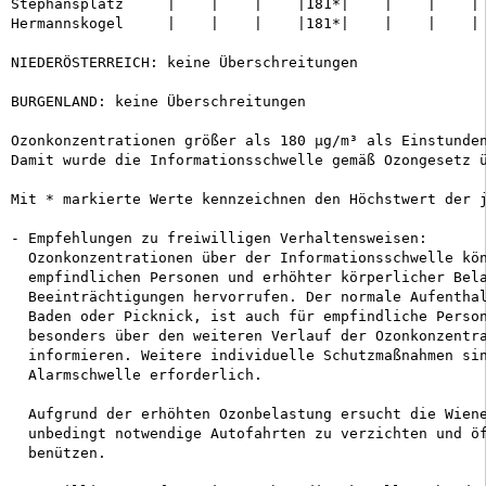
Stephansplatz     |    |    |    |181*|    |    |    | 
Hermannskogel     |    |    |    |181*|    |    |    | 
NIEDERÖSTERREICH: keine Überschreitungen

BURGENLAND: keine Überschreitungen

Ozonkonzentrationen größer als 180 µg/m³ als Einstunden
Damit wurde die Informationsschwelle gemäß Ozongesetz ü
Mit * markierte Werte kennzeichnen den Höchstwert der j
- Empfehlungen zu freiwilligen Verhaltensweisen:

  Ozonkonzentrationen über der Informationsschwelle kön
  empfindlichen Personen und erhöhter körperlicher Bela
  Beeinträchtigungen hervorrufen. Der normale Aufenthal
  Baden oder Picknick, ist auch für empfindliche Person
  besonders über den weiteren Verlauf der Ozonkonzentra
  informieren. Weitere individuelle Schutzmaßnahmen sin
  Alarmschwelle erforderlich.

  Aufgrund der erhöhten Ozonbelastung ersucht die Wiene
  unbedingt notwendige Autofahrten zu verzichten und öf
  benützen.
