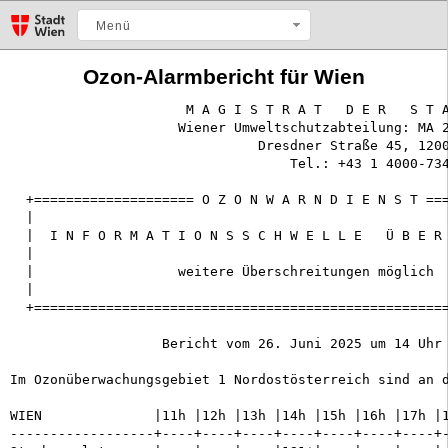
Menü
Ozon-Alarmbericht für Wien
                      M A G I S T R A T   D E R   S T A
                     Wiener Umweltschutzabteilung: MA 2
                               Dresdner Straße 45, 1200
		                   Tel.: +43 1 4000-73473

  +==================== O Z O N W A R N D I E N S T ===
  |                                                    
  |  I N F O R M A T I O N S S C H W E L L E   Ü B E R 
  |                                                    
  |                  weitere Überschreitungen möglich  
  |                                                    
  +====================================================
                   Bericht vom 26. Juni 2025 um 14 Uhr

Im Ozonüberwachungsgebiet 1 Nordostösterreich sind an d
WIEN              |11h |12h |13h |14h |15h |16h |17h |1
------------------+----+----+----+----+----+----+----+-