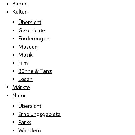
Baden
Kultur
Übersicht
Geschichte
Förderungen
Museen
Musik
Film
Bühne & Tanz
Lesen
Märkte
Natur
Übersicht
Erholungsgebiete
Parks
Wandern