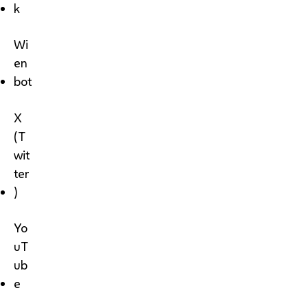
k
Wi
en
bot
X
(T
wit
ter
)
Yo
uT
ub
e