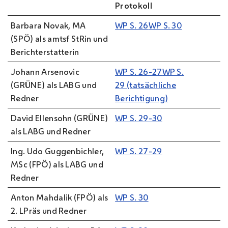
Protokoll
Barbara Novak, MA
WP S. 26
WP S. 30
(SPÖ) als amtsf StRin und
Berichterstatterin
Johann Arsenovic
WP S. 26-27
WP S.
(GRÜNE) als LABG und
29 (tatsächliche
Redner
Berichtigung)
David Ellensohn (GRÜNE)
WP S. 29-30
als LABG und Redner
Ing. Udo Guggenbichler,
WP S. 27-29
MSc (FPÖ) als LABG und
Redner
Anton Mahdalik (FPÖ) als
WP S. 30
2. LPräs und Redner