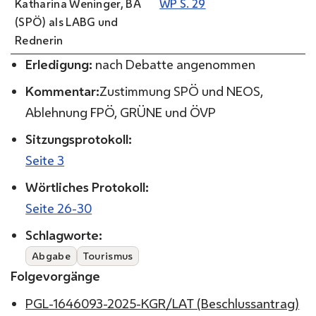
Katharina Weninger, BA
WP S. 29
(SPÖ) als LABG und
Rednerin
Erledigung:
nach Debatte angenommen
Kommentar:
Zustimmung SPÖ und NEOS,
Ablehnung FPÖ, GRÜNE und ÖVP
Sitzungsprotokoll:
Seite 3
Wörtliches Protokoll
:
Seite 26-30
Schlagworte:
Abgabe
Tourismus
Folgevorgänge
PGL-1646093-2025-KGR/LAT
(
Beschlussantrag
)