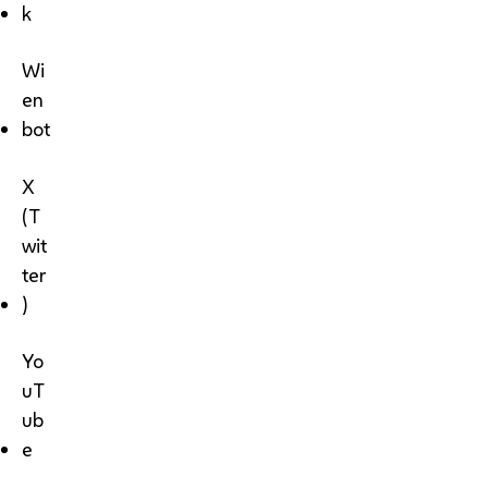
k
Wi
en
bot
X
(T
wit
ter
)
Yo
uT
ub
e