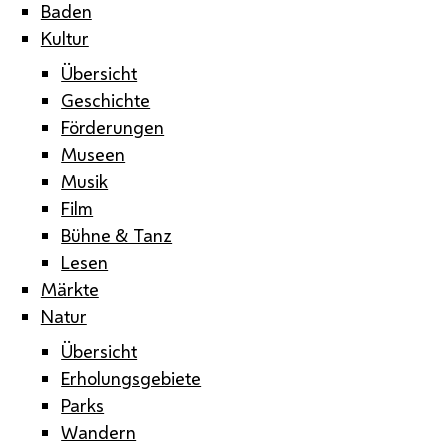
Baden
Kultur
Übersicht
Geschichte
Förderungen
Museen
Musik
Film
Bühne & Tanz
Lesen
Märkte
Natur
Übersicht
Erholungsgebiete
Parks
Wandern