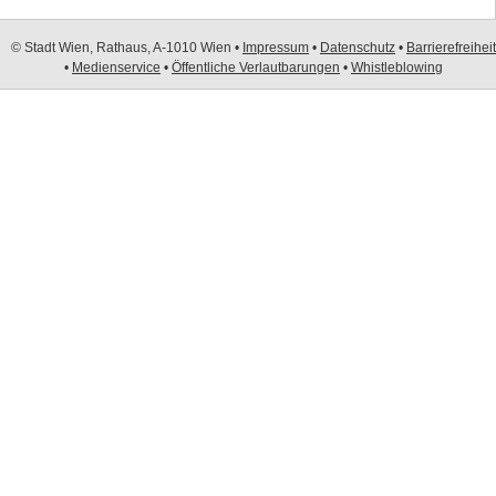
© Stadt Wien, Rathaus, A-1010 Wien •
Impressum
•
Datenschutz
•
Barrierefreiheit
•
Medienservice
•
Öffentliche Verlautbarungen
•
Whistleblowing