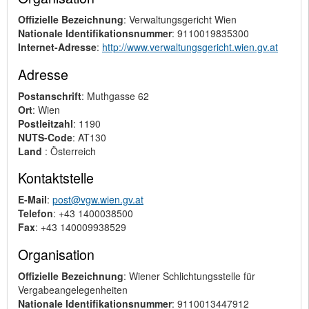
Offizielle Bezeichnung
: Verwaltungsgericht Wien
Nationale Identifikationsnummer
: 9110019835300
Internet-Adresse
:
http://www.verwaltungsgericht.wien.gv.at
Adresse
Postanschrift
: Muthgasse 62
Ort
: Wien
Postleitzahl
: 1190
NUTS-Code
: AT130
Land
: Österreich
Kontaktstelle
E-Mail
:
post@vgw.wien.gv.at
Telefon
: +43 1400038500
Fax
: +43 140009938529
Organisation
Offizielle Bezeichnung
: Wiener Schlichtungsstelle für
Vergabeangelegenheiten
Nationale Identifikationsnummer
: 9110013447912