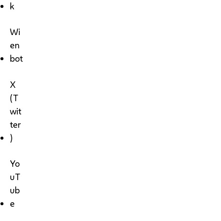
k
Wi
en
bot
X
(T
wit
ter
)
Yo
uT
ub
e