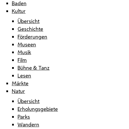
Baden
Kultur
Übersicht
Geschichte
Förderungen
Museen
Musik
Film
Bühne & Tanz
Lesen
Märkte
Natur
Übersicht
Erholungsgebiete
Parks
Wandern