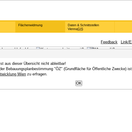
Flächenwidmung
Daten & Schnittstellen
Vienna
GIS
Feedback
Link/E
t aus dieser Übersicht nicht ableitbar!
 der Bebauungsplanbestimmung "ÖZ" (Grundfläche für Öffentliche Zwecke) ist 
ntwicklung Wien
zu erfragen.