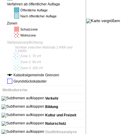
Verfahren ab öffentlicher Auflage
Öffentliche Auflage
Nach öffentlicher Auflage
Zonen
Schutzzone
Wohnzone
Stellplatzverpflichtung
Sichtbar zwischen Maßstab 1:4000 und
1:16000
Zone 1: 70 vH
Zone 2: 80 vH
Zone 3: 100 vH
Katastralgemeinde Grenzen
Grundstückskataster
Weltkulturerbe
Verkehr
Bildung
Kultur und Freizeit
Naturschutz
Stadtklimaanalyse