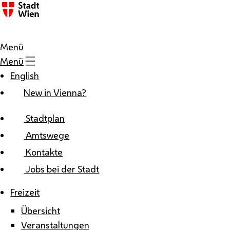
Zum Inhalt
Menü
Menü
English
New in Vienna?
Stadtplan
Amtswege
Kontakte
Jobs bei der Stadt
Freizeit
Übersicht
Veranstaltungen