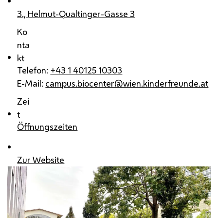
3., Helmut-Qualtinger-Gasse 3
Ko
nta
kt
Telefon:
+43 1 40125 10303
E-Mail:
campus.biocenter@wien.kinderfreunde.at
Zei
t
Öffnungszeiten
Zur Website