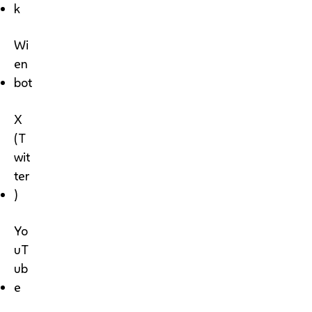
k
Wi
en
bot
X
(T
wit
ter
)
Yo
uT
ub
e