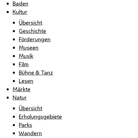
Baden
Kultur
Übersicht
Geschichte
Förderungen
Museen
Musik
Film
Bühne & Tanz
Lesen
Märkte
Natur
Übersicht
Erholungsgebiete
Parks
Wandern