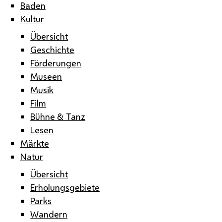
Baden
Kultur
Übersicht
Geschichte
Förderungen
Museen
Musik
Film
Bühne & Tanz
Lesen
Märkte
Natur
Übersicht
Erholungsgebiete
Parks
Wandern