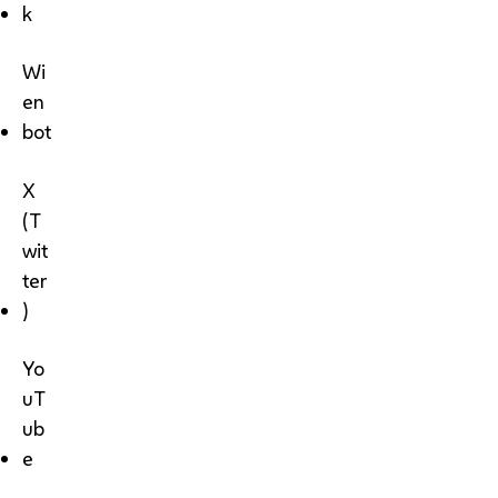
k
Wi
en
bot
X
(T
wit
ter
)
Yo
uT
ub
e